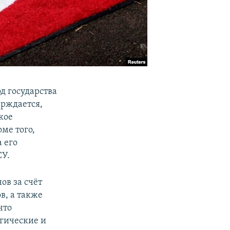
д государства
ерждается,
кое
ме того,
 его
СУ.
ов за счёт
в, а также
что
гические и