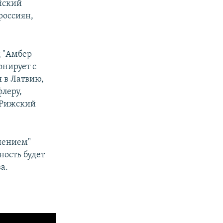
йский
россиян,
д "Амбер
онирует с
я в Латвию,
леру,
 "Рижский
нением"
ность будет
а.