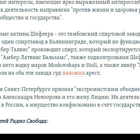
ые интересы, имеющие ярко выраженный антиросси
их деятельность направлена "против жизни и здоровья 
общества и государства".
ые активы Шефлера - это тамбовский спиртовой заво
ё один спиртзавод в Калининграде, который не функци
мбер Талвис" производит спирт, который экспортируетс
 "Амбер Латвияс Бальзамс", также подконтрольная Шеф
 него водку марок Moskovskaya и Stoli, а также ликёр
юля на оба эти завода суд
наложил
арест.
 в Санкт-Петербурге признал "экстремистским объеди
 Александра Невзорова и его жену Лидию. Их деятель
в России, а имущество конфисковано в счёт государств
тей Радио Свобода: