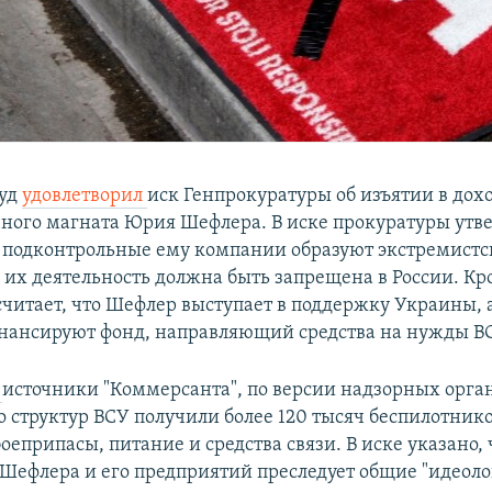
суд
удовлетворил
иск Генпрокуратуры об изъятии в дохо
чного магната Юрия Шефлера. В иске прокуратуры утв
 подконтрольные ему компании образуют экстремистс
 их деятельность должна быть запрещена в России. Кро
считает, что Шефлер выступает в поддержку Украины, а
ансируют фонд, направляющий средства на нужды В
т
источники "Коммерсанта", по версии надзорных орган
о структур ВСУ получили более 120 тысяч беспилотнико
оеприпасы, питание и средства связи. В иске указано, 
Шефлера и его предприятий преследует общие "идеоло