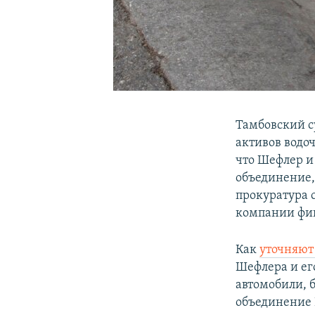
Тамбовский 
активов водо
что Шефлер и
объединение,
прокуратура 
компании фин
Как
уточняю
Шефлера и ег
автомобили, б
объединение 