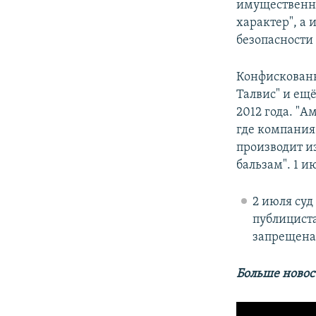
имущественн
характер", а 
безопасности 
Конфискованн
Талвис" и ещ
2012 года. "А
где компания
производит из
бальзам". 1 и
2 июля суд
публициста
запрещена 
Больше новос