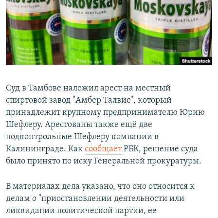
РАСПИСАНИЕ ВЕЩАНИЯ
ПОДПИШИТЕСЬ НА РАССЫЛКУ
СОЦИАЛЬНЫЕ СЕТИ
Суд в Тамбове наложил арест на местный
спиртовой завод "Амбер Талвис", который
принадлежит крупному предпринимателю Юрию
Все сайты РСЕ/РС
Шефлеру. Арестованы также ещё две
подконтрольные Шефлеру компании в
Калининграде. Как
сообщает
РБК, решение суда
было принято по иску Генеральной прокуратуры.
В материалах дела указано, что оно относится к
делам о "приостановлении деятельности или
ликвидации политической партии, ее