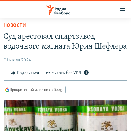
Ссылки
для
упрощенного
НОВОСТИ
ПРОГРАММЫ
доступа
Суд арестовал спиртзавод
ПОДКАСТЫ
Вернуться
водочного магната Юрия Шефлера
к
АВТОРСКИЕ ПРОЕКТЫ
основному
01 июля 2024
ЦИТАТЫ СВОБОДЫ
содержанию
Вернутся
МНЕНИЯ
Поделиться
Читать без VPN
к
КУЛЬТУРА
главной
Приоритетный источник в Google
навигации
IDEL.РЕАЛИИ
Вернутся
КАВКАЗ.РЕАЛИИ
к
СЕВЕР.РЕАЛИИ
поиску
СИБИРЬ.РЕАЛИИ