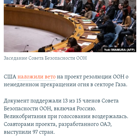
РАСПИСАНИЕ ВЕЩАНИЯ
ПОДПИШИТЕСЬ НА РАССЫЛКУ
СОЦИАЛЬНЫЕ СЕТИ
Заседание Совета Безопасности ООН
Все сайты РСЕ/РС
США
наложили вето
на проект резолюции ООН о
немедленном прекращении огня в секторе Газа.
Документ поддержали 13 из 15 членов Совета
Безопасности ООН, включая Россию.
Великобритания при голосовании воздержалась.
Соавторами проекта, разработанного ОАЭ,
выступили 97 стран.