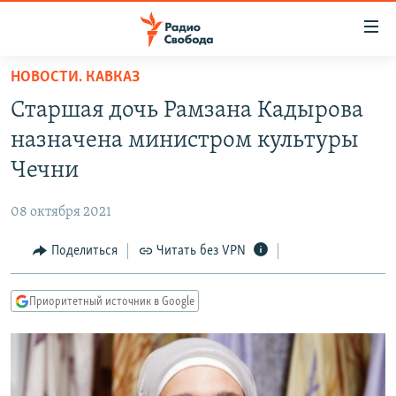
Ссылки
для
упрощенного
НОВОСТИ. КАВКАЗ
ПРОГРАММЫ
доступа
Старшая дочь Рамзана Кадырова
ПОДКАСТЫ
Вернуться
назначена министром культуры
к
АВТОРСКИЕ ПРОЕКТЫ
Чечни
основному
ЦИТАТЫ СВОБОДЫ
содержанию
08 октября 2021
Вернутся
МНЕНИЯ
к
Поделиться
Читать без VPN
КУЛЬТУРА
главной
навигации
IDEL.РЕАЛИИ
Приоритетный источник в Google
Вернутся
КАВКАЗ.РЕАЛИИ
к
СЕВЕР.РЕАЛИИ
поиску
СИБИРЬ.РЕАЛИИ