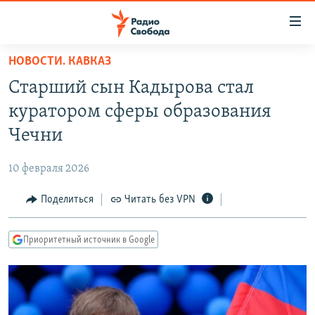
Ссылки
для
упрощенного
НОВОСТИ. КАВКАЗ
ПРОГРАММЫ
доступа
Старший сын Кадырова стал
ПОДКАСТЫ
Вернуться
куратором сферы образования
к
АВТОРСКИЕ ПРОЕКТЫ
Чечни
основному
ЦИТАТЫ СВОБОДЫ
содержанию
10 февраля 2026
Вернутся
МНЕНИЯ
к
Поделиться
Читать без VPN
КУЛЬТУРА
главной
навигации
IDEL.РЕАЛИИ
Приоритетный источник в Google
Вернутся
КАВКАЗ.РЕАЛИИ
к
СЕВЕР.РЕАЛИИ
поиску
СИБИРЬ.РЕАЛИИ