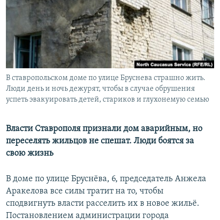
РАСПИСАНИЕ ВЕЩАНИЯ
ПОДПИШИТЕСЬ НА РАССЫЛКУ
СОЦИАЛЬНЫЕ СЕТИ
В ставропольском доме по улице Бруснева страшно жить.
Люди день и ночь дежурят, чтобы в случае обрушения
успеть эвакуировать детей, стариков и глухонемую семью
Все сайты РСЕ/РС
Власти Ставрополя признали дом аварийным, но
переселять жильцов не спешат. Люди боятся за
свою жизнь
В доме по улице Бруснёва, 6, председатель Анжела
Аракелова все силы тратит на то, чтобы
сподвигнуть власти расселить их в новое жильё.
Постановлением администрации города