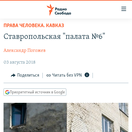
Ссылки
для
упрощенного
ПРАВА ЧЕЛОВЕКА. КАВКАЗ
ПРОГРАММЫ
доступа
Ставропольская "палата №6"
ПОДКАСТЫ
Вернуться
к
Александр Погожев
АВТОРСКИЕ ПРОЕКТЫ
основному
03 августа 2018
ЦИТАТЫ СВОБОДЫ
содержанию
Вернутся
МНЕНИЯ
Поделиться
Читать без VPN
к
КУЛЬТУРА
главной
Приоритетный источник в Google
навигации
IDEL.РЕАЛИИ
Вернутся
КАВКАЗ.РЕАЛИИ
к
СЕВЕР.РЕАЛИИ
поиску
СИБИРЬ.РЕАЛИИ