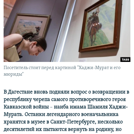
РАСПИСАНИЕ ВЕЩАНИЯ
ПОДПИШИТЕСЬ НА РАССЫЛКУ
СОЦИАЛЬНЫЕ СЕТИ
Посетитель стоит перед картиной "Хаджи-Мурат и его
Все сайты РСЕ/РС
мюриды"
В Дагестане вновь подняли вопрос о возвращении в
республику черепа самого противоречивого героя
Кавказской войны
–
наиба имама Шамиля Хаджи-
Мурата. Останки легендарного военачальника
хранятся в музее в Санкт-Петербурге, несколько
десятилетий их пытаются вернуть на родину, но