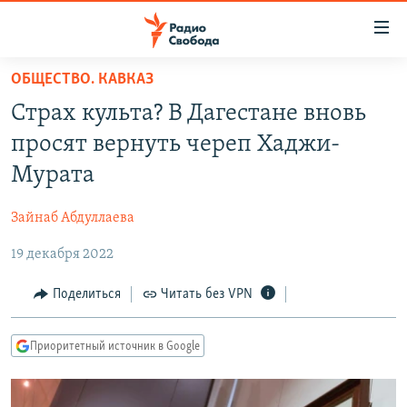
Ссылки
для
упрощенного
ОБЩЕСТВО. КАВКАЗ
ПРОГРАММЫ
доступа
Страх культа? В Дагестане вновь
ПОДКАСТЫ
Вернуться
просят вернуть череп Хаджи-
к
АВТОРСКИЕ ПРОЕКТЫ
Мурата
основному
ЦИТАТЫ СВОБОДЫ
содержанию
Зайнаб Абдуллаева
Вернутся
МНЕНИЯ
к
19 декабря 2022
КУЛЬТУРА
главной
навигации
IDEL.РЕАЛИИ
Поделиться
Читать без VPN
Вернутся
КАВКАЗ.РЕАЛИИ
к
Приоритетный источник в Google
СЕВЕР.РЕАЛИИ
поиску
СИБИРЬ.РЕАЛИИ