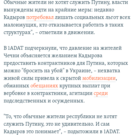
Обычные жители не хотят служить Путину, власти
вынуждены идти на крайние меры: недавно
Кадыров
потребовал
лишать социальных льгот всех
малоимущих, кто отказывается работать в таких
структурах", – отметили в движении.
В 1ADAT подчеркнули, что давление на жителей
Чечни объясняется желанием Кадырова
предоставить контрактников для Путина, которых
можно "бросить на убой" в Украине, – нехватка
живой силы привела к скрытой
мобилизации
,
обманных
обещаниях
крупных выплат при
вербовке в контрактники, агитации
среди
подследственных и осужденных.
"То, что обычные жители республики не хотят
служить Путину, это не удивительно. И сам
Кадыров это понимает", – подытожили в 1ADAT.