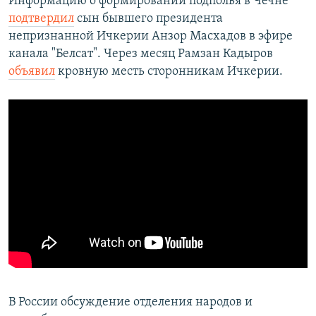
Информацию о формировании подполья в Чечне
подтвердил
сын бывшего президента
непризнанной Ичкерии Анзор Масхадов в эфире
канала "Белсат". Через месяц Рамзан Кадыров
объявил
кровную месть сторонникам Ичкерии.
В России обсуждение отделения народов и