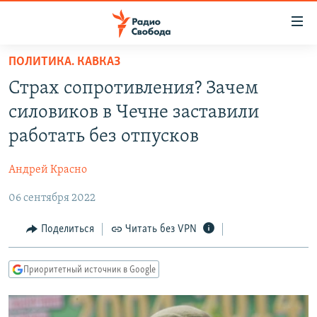
Ссылки
для
упрощенного
ПОЛИТИКА. КАВКАЗ
ПРОГРАММЫ
доступа
Страх сопротивления? Зачем
ПОДКАСТЫ
Вернуться
силовиков в Чечне заставили
к
АВТОРСКИЕ ПРОЕКТЫ
работать без отпусков
основному
ЦИТАТЫ СВОБОДЫ
содержанию
Андрей Красно
Вернутся
МНЕНИЯ
к
06 сентября 2022
КУЛЬТУРА
главной
навигации
IDEL.РЕАЛИИ
Поделиться
Читать без VPN
Вернутся
КАВКАЗ.РЕАЛИИ
к
Приоритетный источник в Google
СЕВЕР.РЕАЛИИ
поиску
СИБИРЬ.РЕАЛИИ