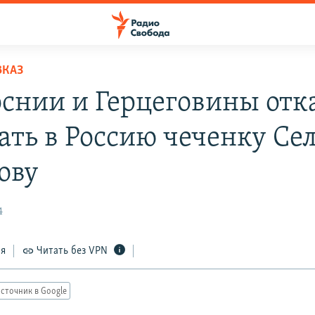
ВКАЗ
оснии и Герцеговины отк
ать в Россию чеченку Се
ову
4
ся
Читать без VPN
сточник в Google