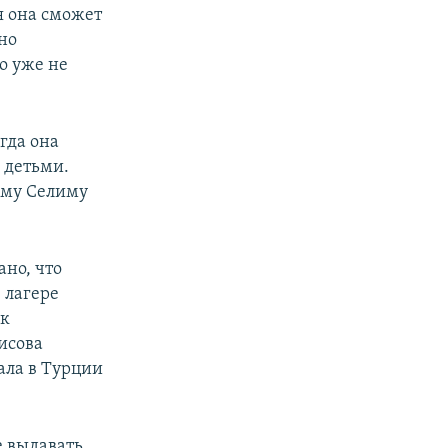
я она сможет
но
о уже не
гда она
 детьми.
аму Селиму
ано, что
 лагере
ак
исова
ала в Турции
е выдавать