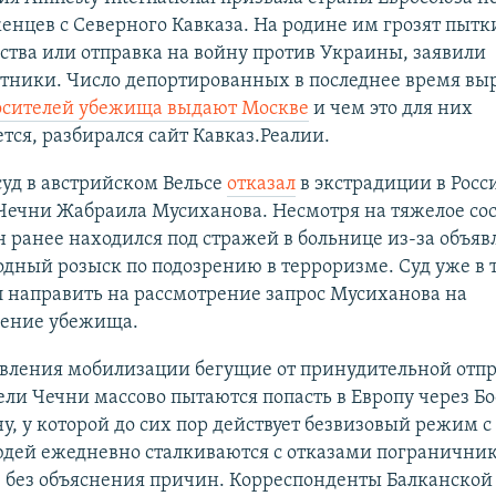
енцев с Северного Кавказа. На родине им грозят пытк
ства или отправка на войну против Украины, заявили
тники. Число депортированных в последнее время выр
осителей убежища выдают Москве
и чем это для них
тся, разбирался сайт Кавказ.Реалии.
суд в австрийском Вельсе
отказал
в экстрадиции в Росс
Чечни Жабраила Мусиханова. Несмотря на тяжелое со
н ранее находился под стражей в больнице из-за объяв
ный розыск по подозрению в терроризме. Суд уже в 
 направить на рассмотрение запрос Мусиханова на
ление убежища.
явления мобилизации бегущие от принудительной отпр
ли Чечни массово пытаются попасть в Европу через Б
у, у которой до сих пор действует безвизовый режим с
юдей ежедневно сталкиваются с отказами пограничник
С без объяснения причин. Корреспонденты Балканской