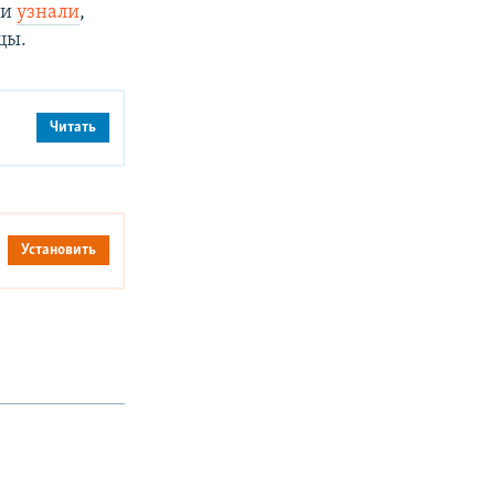
 и
узнали
,
цы.
Читать
Установить