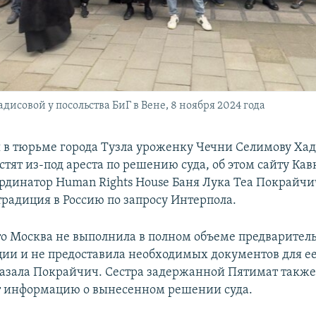
совой у посольства БиГ в Вене, 8 ноября 2024 года
в тюрьме города Тузла уроженку Чечни Селимову Хад
тят из-под ареста по решению суда, об этом сайту Кав
рдинатор Human Rights House Баня Лука Теа Покрайчи
традиция в Россию по запросу Интерпола.
что Москва не выполнила в полном объеме предварител
ции и не предоставила необходимых документов для ее
казала Покрайчич. Сестра задержанной Пятимат такж
т информацию о вынесенном решении суда.