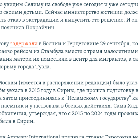
о увидим Селиму на свободе уже сегодня и уже сегодн
со своими детьми. Сейчас министерство юстиции долж
ть отказ в экстрадиции и выпустить это решение. И он
– пояснила Покрайчич.
сову
задержали
в Боснии и Герцеговине 29 сентября, ко
раево рейсом из Стамбула вместе с тремя малолетними
ания матери их поместили в центр для мигрантов, а с
тюрьму города Тузла.
 Москвы (имеется в распоряжении редакции) было указ
ы уехала в 2015 году в Сирию, где прошла подготовку в
а затем присоединилась к "Исламскому государству" к
наемник и участвовала в боевых действиях. Сама Хад
обвинения, утверждая, что с 2015 по 2024 годы прожив
 была в Сирии.
я Amnesty International призвала страны Евросоюза н