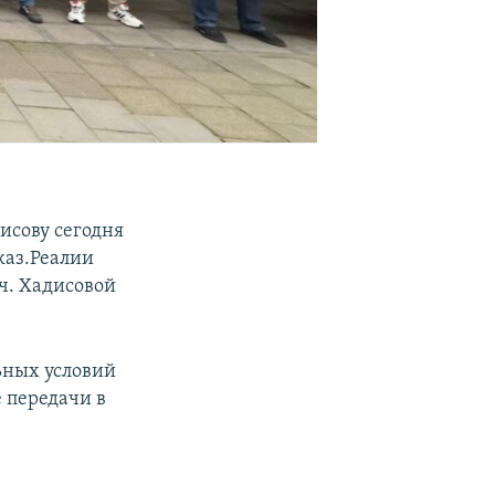
исову сегодня
каз.Реалии
ч. Хадисовой
ьных условий
 передачи в
е