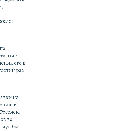
и,
осло:
ию
стояние
ления его в
третий раз
авки на
оснию и
 Россией.
ов во
 службы