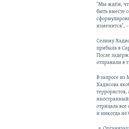
"Мы ждём, чт
быть вместе 
сформулирова
изменится", 
Селиму Хади
прибыла в Са
После задерж
отправили в 
В запросе из
Хадисова якоб
террористов, 
иностранный 
отрицала все 
и никогда не
Организаци