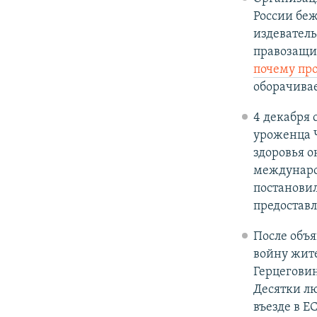
России беж
издеватель
правозащи
почему пр
оборачивае
4 декабря 
уроженца 
здоровья о
международ
постановил
предостав
После объ
войну жите
Герцеговин
Десятки л
въезде в Е