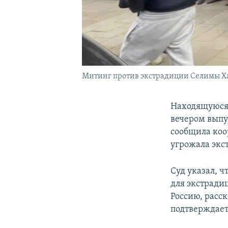
Митинг против экстрадиции Селимы Хади
Находящуюся 
вечером выпус
сообщила коо
угрожала экс
Суд указал, 
для экстради
Россию, расс
подтверждае