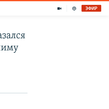
ЭФИР
азался
лиму