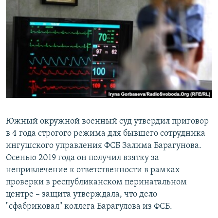
РАСПИСАНИЕ ВЕЩАНИЯ
ПОДПИШИТЕСЬ НА РАССЫЛКУ
СОЦИАЛЬНЫЕ СЕТИ
Все сайты РСЕ/РС
Южный окружной военный суд утвердил приговор
в 4 года строгого режима для бывшего сотрудника
ингушского управления ФСБ Залима Барагунова.
Осенью 2019 года он получил взятку за
непривлечение к ответственности в рамках
проверки в республиканском перинатальном
центре – защита утверждала, что дело
"сфабриковал" коллега Барагулова из ФСБ.