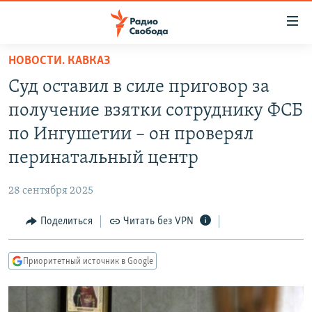
Ссылки
для
упрощенного
НОВОСТИ. КАВКАЗ
ПРОГРАММЫ
доступа
Суд оставил в силе приговор за
ПОДКАСТЫ
Вернуться
получение взятки сотруднику ФСБ
к
АВТОРСКИЕ ПРОЕКТЫ
по Ингушетии – он проверял
основному
ЦИТАТЫ СВОБОДЫ
содержанию
перинатальный центр
Вернутся
МНЕНИЯ
к
28 сентября 2025
КУЛЬТУРА
главной
Поделиться
Читать без VPN
навигации
IDEL.РЕАЛИИ
Вернутся
КАВКАЗ.РЕАЛИИ
к
Приоритетный источник в Google
СЕВЕР.РЕАЛИИ
поиску
СИБИРЬ.РЕАЛИИ