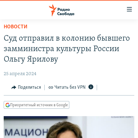
Ссылки
для
упрощенного
НОВОСТИ
ПРОГРАММЫ
доступа
Суд отправил в колонию бывшего
ПОДКАСТЫ
Вернуться
замминистра культуры России
к
АВТОРСКИЕ ПРОЕКТЫ
Ольгу Ярилову
основному
ЦИТАТЫ СВОБОДЫ
содержанию
25 апреля 2024
Вернутся
МНЕНИЯ
к
Поделиться
Читать без VPN
КУЛЬТУРА
главной
навигации
IDEL.РЕАЛИИ
Приоритетный источник в Google
Вернутся
КАВКАЗ.РЕАЛИИ
к
СЕВЕР.РЕАЛИИ
поиску
СИБИРЬ.РЕАЛИИ