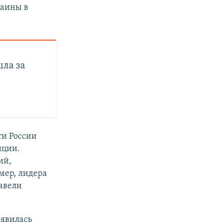
раины в
шла за
ти России
иции.
ий,
мер, лидера
авели
явилась