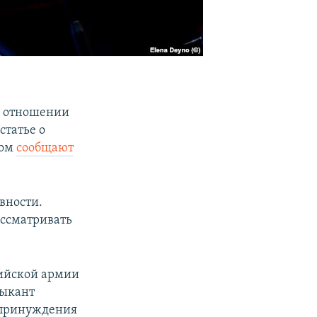
в отношении
статье о
том
сообщают
вности.
ассматривать
сийской армии
зыкант
ю принуждения