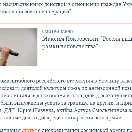
 насильственных действий в отношении граждан Ук
ециальной военной операции".
СМОТРИ ТАКЖЕ
Максим Покровский: "Россия вы
рамки человечества"
омасштабного российского вторжения в Украину влас
ледовать деятелей культуры из-за их антивоенной поз
 них лишились должностей и площадок для выступлен
были вынуждены уехать за границу, на других, напри
ы "ДДТ" Юрия Шевчука, актёра Артура Смольянинова з
ативные дела о дискредитации российской армии.
ративная
статья
о дискредитации российской армии по