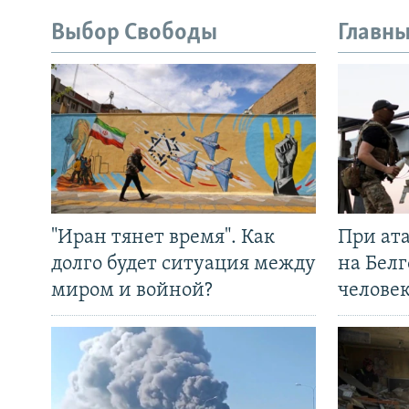
Выбор Свободы
Главны
"Иран тянет время". Как
При ат
долго будет ситуация между
на Белг
миром и войной?
челове