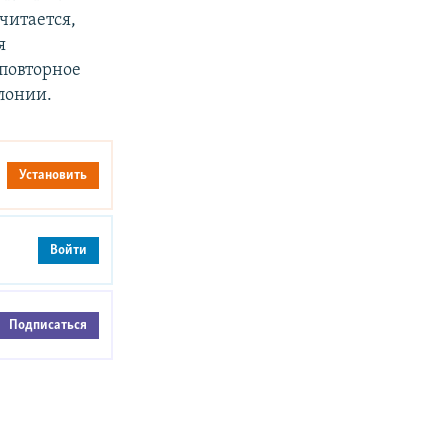
читается,
я
 повторное
лонии.
Установить
Войти
Подписаться