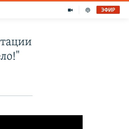
ЭФИР
итации
ло!"