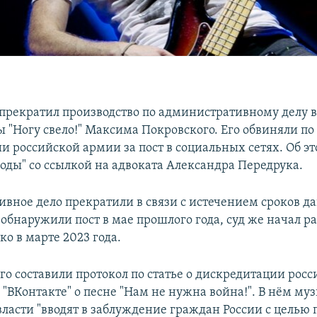
 прекратил производство по административному делу 
 "Ногу свело!" Максима Покровского. Его обвиняли по 
и российской армии за пост в социальных сетях. Об э
боды" со ссылкой на адвоката Александра Передрука.
вное дело прекратили в связи с истечением сроков да
обнаружили пост в мае прошлого года, суд же начал р
ко в марте 2023 года.
го составили протокол по статье о дискредитации рос
о "ВКонтакте" о песне "Нам не нужна война!". В нём му
 власти "вводят в заблуждение граждан России с цель