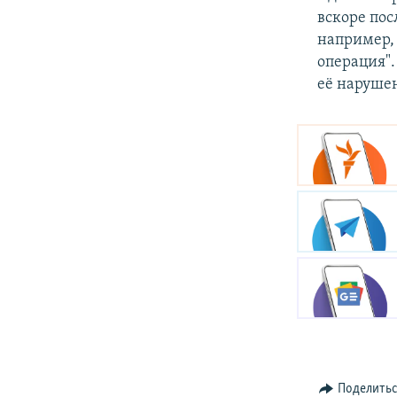
вскоре пос
например,
операция".
её наруше
Поделить