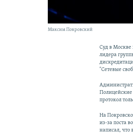
Максим Покровский
Суд в Москве
лидера группы
дискредитаци
"Сетевые сво
Администрати
Полицейские 
протокол толь
На Покровско
из-за поста в
написал, что