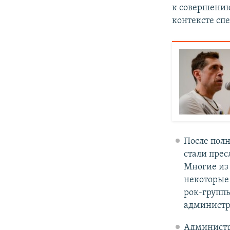
к совершению
контексте сп
После полн
стали прес
Многие из
некоторые 
рок-групп
администр
Админист