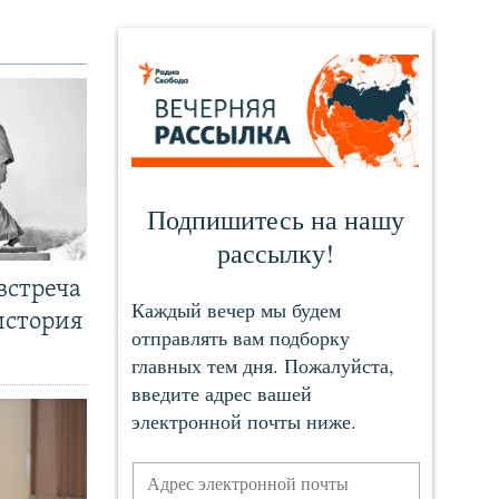
встреча
история