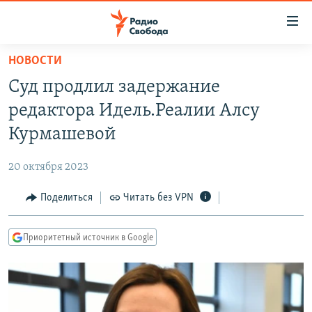
Ссылки
для
упрощенного
НОВОСТИ
ПРОГРАММЫ
доступа
Суд продлил задержание
ПОДКАСТЫ
Вернуться
редактора Идель.Реалии Алсу
к
АВТОРСКИЕ ПРОЕКТЫ
Курмашевой
основному
ЦИТАТЫ СВОБОДЫ
содержанию
20 октября 2023
Вернутся
МНЕНИЯ
к
Поделиться
Читать без VPN
КУЛЬТУРА
главной
навигации
IDEL.РЕАЛИИ
Приоритетный источник в Google
Вернутся
КАВКАЗ.РЕАЛИИ
к
СЕВЕР.РЕАЛИИ
поиску
СИБИРЬ.РЕАЛИИ