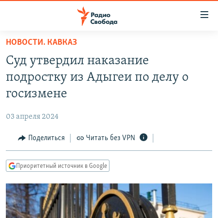
Ссылки
для
упрощенного
НОВОСТИ. КАВКАЗ
ПРОГРАММЫ
доступа
Суд утвердил наказание
ПОДКАСТЫ
Вернуться
подростку из Адыгеи по делу о
к
АВТОРСКИЕ ПРОЕКТЫ
госизмене
основному
ЦИТАТЫ СВОБОДЫ
содержанию
03 апреля 2024
Вернутся
МНЕНИЯ
к
Поделиться
Читать без VPN
КУЛЬТУРА
главной
навигации
IDEL.РЕАЛИИ
Приоритетный источник в Google
Вернутся
КАВКАЗ.РЕАЛИИ
к
СЕВЕР.РЕАЛИИ
поиску
СИБИРЬ.РЕАЛИИ