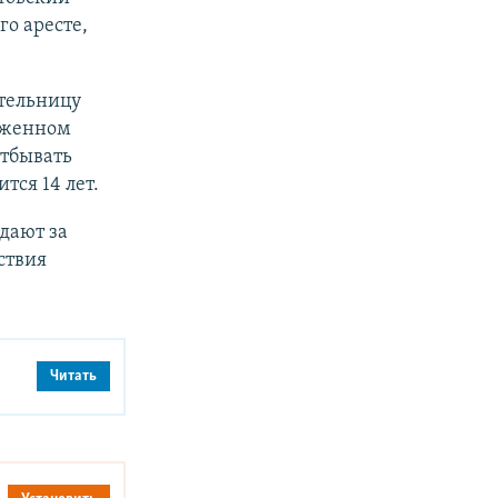
го аресте,
тельницу
уженном
Отбывать
тся 14 лет.
ыдают за
ствия
Читать