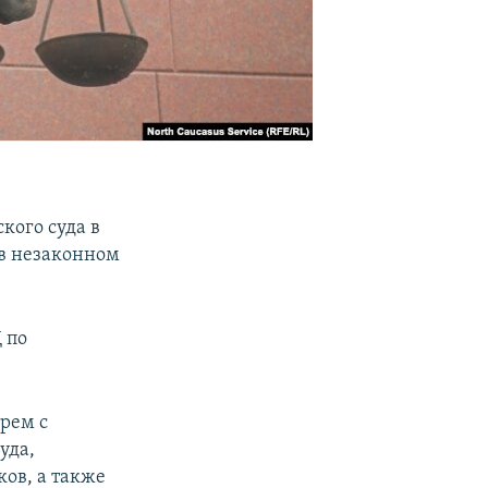
кого суда в
в незаконном
 по
трем с
уда,
ков, а также