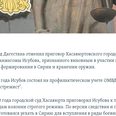
д Дагестана отменил приговор Хасавюртовского городс
нмагомы Исубова, признанного виновным в участии 
 формировании в Сирии и хранении оружия.
9 года Исубов состоял на профилактическом учете ОМВД
стремист".
0 года городской суд Хасавюрта приговорил Исубова к 
дам колонии строгого режима. По версии следствия и с
отовился уехать в Сирию для вступления в ряды боеви