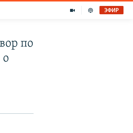
ЭФИР
вор по
 о