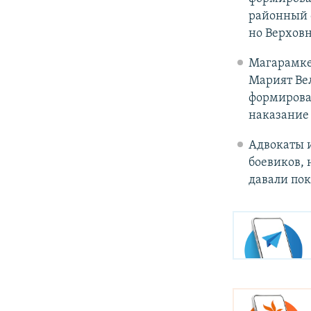
районный с
но Верховн
Магарамке
Марият Ве
формирова
наказание 
Адвокаты 
боевиков, 
давали пок