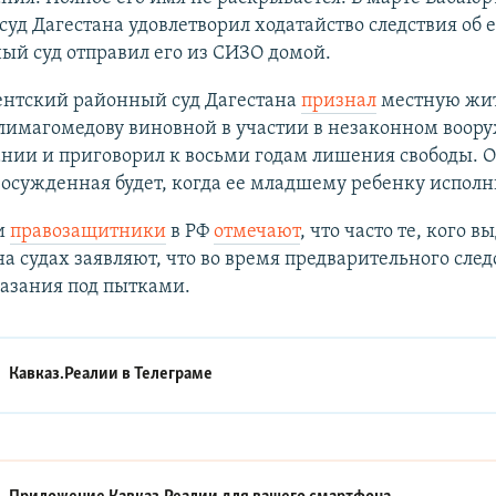
уд Дагестана удовлетворил ходатайство следствия об е
ый суд отправил его из СИЗО домой.
нтский районный суд Дагестана
признал
местную жи
лимагомедову виновной в участии в незаконном воор
нии и приговорил к восьми годам лишения свободы. 
осужденная будет, когда ее младшему ребенку исполни
и
правозащитники
в РФ
отмечают
, что часто те, кого в
на судах заявляют, что во время предварительного след
азания под пытками.
Кавказ.Реалии в
Телеграме