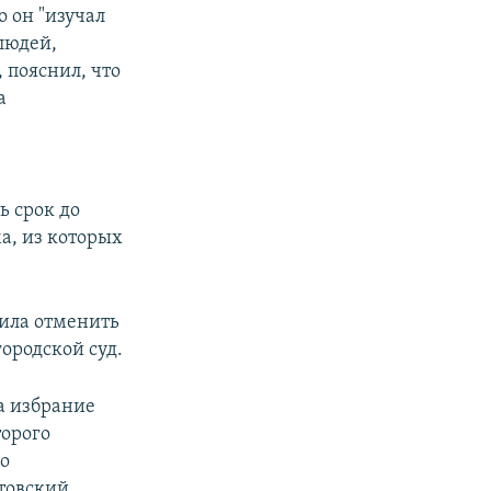
 он "изучал
людей,
 пояснил, что
а
ь срок до
а, из которых
лила отменить
ородской суд.
а избрание
орого
о
товский