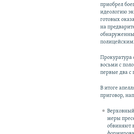
приобрел бое
идеологию эк
готовых оказ
на предварите
обнаруженные
полицейским
Прокуратура 
восьми с пол
первые два с
В итоге апел
приговор, на
Верховный
меры прес
обвиняют 
формирован