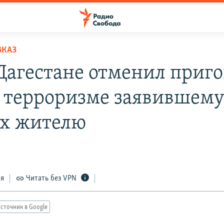
ВКАЗ
 Дагестане отменил приго
о терроризме заявившему
х жителю
ся
Читать без VPN
сточник в Google