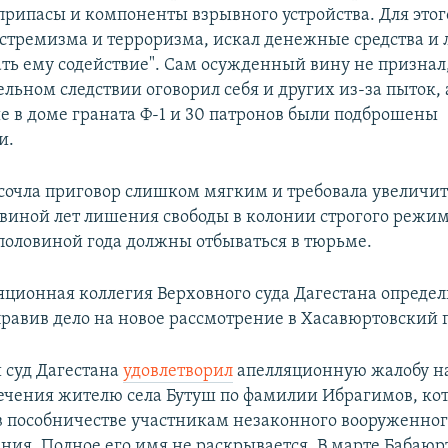
припасы и компоненты взрывного устройства. Для этого
стремизма и терроризма, искал денежные средства и 
ать ему содействие". Сам осужденный вину не признал,
льном следствии оговорил себя и других из-за пыток, 
 в доме граната Ф-1 и 30 патронов были подброшены
и.
сочла приговор слишком мягким и требовала увеличит
овиной лет лишения свободы в колонии строгого режим
 половиной года должны отбываться в тюрьме.
ляционная коллегия Верховного суда Дагестана опреде
правив дело на новое рассмотрение в Хасавюртовский г
 суд Дагестана
удовлетворил
апелляционную жалобу н
ечения жителю села Бутуш по фамилии Ибрагимов, кот
в пособничестве участникам незаконного вооруженног
ия. Полное его имя не раскрывается. В марте Бабаюр