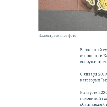
Иллюстративное фото
Верховный су
отношении Ха
вооруженном
С января 201
категории "эк
В августе 202
половиной го
обвиняемый г