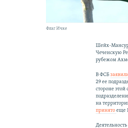
Флаг Ичке
Шейх-Мансуро
Чеченскую Ре
рубежом Ахме
В ФСБ
заявил
29 ее подразд
стороне этой
подразделени
на территори
принято
еще 
Деятельность