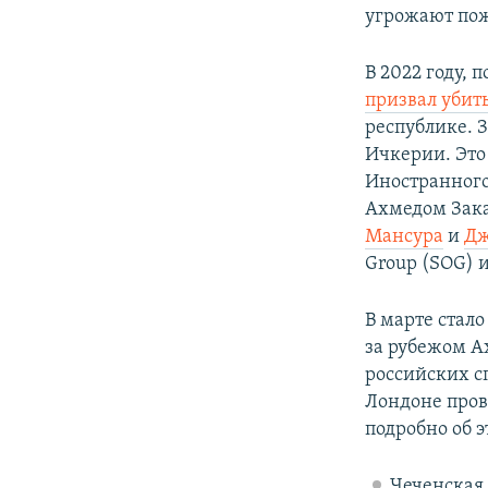
угрожают по
В 2022 году, 
призвал убит
республике. 
Ичкерии. Эт
Иностранного
Ахмедом Зака
Мансура
и
Дж
Group (SOG) 
В марте стало
за рубежом A
российских с
Лондоне пров
подробно об э
Чеченская 