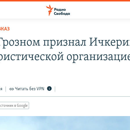
ВКАЗ
 Грозном признал Ичкер
ристической организаци
ся
Читать без VPN
сточник в Google