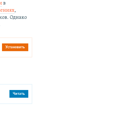
и
в
лениях
,
ков. Однако
.
Установить
Читать