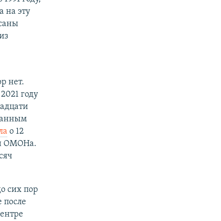
а на эту
исаны
из
р нет.
2021 году
надцати
 данным
ла
о 12
и ОМОНа.
сяч
о сих пор
 после
центре