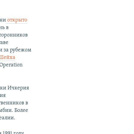
чни
открыто
нь в
сторонников
таве
и за рубежом
Шейха
 Operation
лики Ичкерия
ния
твенников в
мбии. Более
еалии.
1991 году,