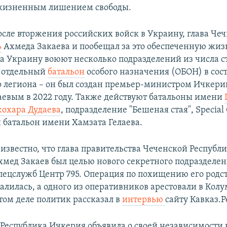
жизненным лишением свободы.
после вторжения российских войск в Украину, глава Че
ь
Ахмеда Закаева и пообещал за это обеспеченную жиз
За Украину воюют несколько подразделений из числа 
о отдельный
батальон
особого назначения (ОБОН) в сос
 легиона – он был создан премьер-министром Ичкери
евым в 2022 году. Также действуют батальоны имени
охара Дудаева
, подразделение "Бешеная стая", Special
и батальон имени Хамзата Гелаева.
 известно, что глава правительства Чеченской Респуб
хмед Закаев был целью нового секретного подразделе
пецслужб Центр 795. Операция по похищению его родс
алилась, а одного из оперативников арестовали в Колу
том деле политик рассказал в
интервью
сайту Кавказ.Р
Республика Ичкерия объявила о своей независимости в 