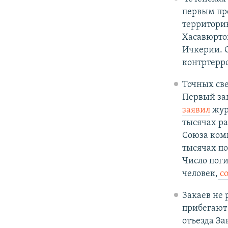
первым пре
территорию
Хасавюрто
Ичкерии. О
контртерр
Точных све
Первый зам
заявил
жур
тысячах ра
Союза коми
тысячах п
Число поги
человек,
с
Закаев не 
прибегают 
отъезда За