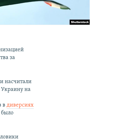
анизацией
тва за
ики насчитали
в Украину на
в в
диверсиях
 было
иловики