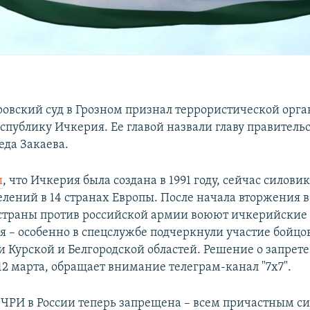
вский суд в Грозном признал террористической орг
спублику Ичкерия. Ее главой назвали главу правительс
да Закаева.
и
, что Ичкерия была создана в 1991 году, сейчас силов
елений в 14 странах Европы. После начала вторжения 
 страны против российской армии воюют ичкерийские
я – особенно в спецслужбе подчеркнули участие бойцо
и Курской и Белгородской областей. Решение о запрете
12 марта, обращает внимание телеграм-канал "7х7".
 ЧРИ в России теперь запрещена – всем причастным с