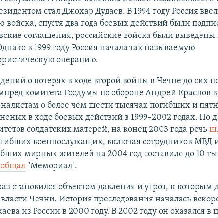
зидентом стал Джохар Дудаев. В 1994 году Россия ввел
 войска, спустя два года боевых действий были подп
вские соглашения, российские войска были выведены 
днако в 1999 году Россия начала так называемую
ористическую операцию.
дений о потерях в ходе второй войны в Чечне до сих по
пред комитета Госдумы по обороне Андрей Краснов в 
налистам о более чем шести тысячах погибших и пят
неных в ходе боевых действий в 1999–2002 годах. По
тетов солдатских матерей, на конец 2003 года речь
ш
огибших военнослужащих, включая сотрудников МВД 
бших мирных жителей на 2004 год составило до 10 ты
ообщал
"Мемориал".
раз становился объектом давления и угроз, к которым д
власти Чечни. История преследования началась вскоре
каева из России в 2000 году. В 2002 году он оказался в 