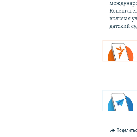
международ
Копенгаген
включая уч
датский су
Поделить