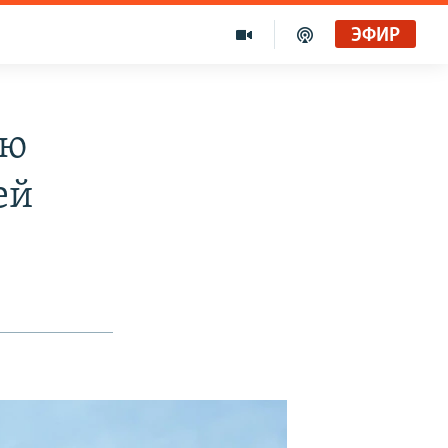
ЭФИР
ию
ей