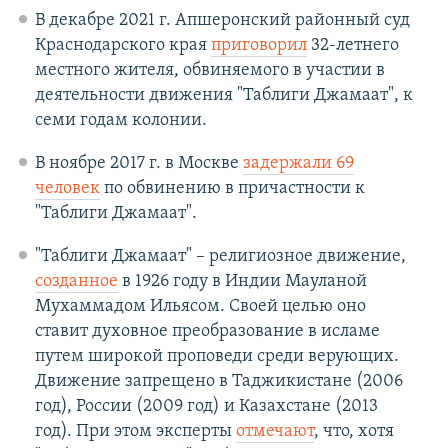
В декабре 2021 г. Апшеронский районный суд
Краснодарского края
приговорил
32-летнего
местного жителя, обвиняемого в участии в
деятельности движения "Таблиги Джамаат", к
семи годам колонии.
В ноябре 2017 г. в Москве
задержали 69
человек
по обвинению в причастности к
"Таблиги Джамаат".
"Таблиги Джамаат" – религиозное движение,
созданное
в 1926 году в Индии Мауланой
Мухаммадом Ильясом. Своей целью оно
ставит духовное преобразование в исламе
путем широкой проповеди среди верующих.
Движение запрещено в Таджикистане (2006
год), России (2009 год) и Казахстане (2013
год). При этом эксперты
отмечают
, что, хотя