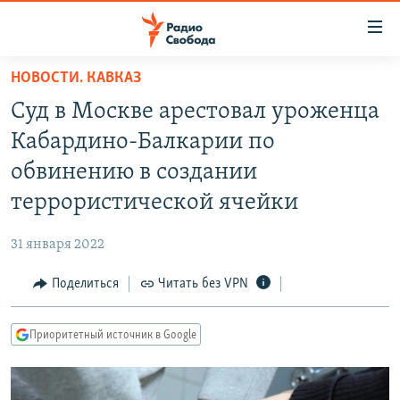
Ссылки
для
упрощенного
НОВОСТИ. КАВКАЗ
ПРОГРАММЫ
доступа
Суд в Москве арестовал уроженца
ПОДКАСТЫ
Вернуться
Кабардино-Балкарии по
к
АВТОРСКИЕ ПРОЕКТЫ
обвинению в создании
основному
ЦИТАТЫ СВОБОДЫ
содержанию
террористической ячейки
Вернутся
МНЕНИЯ
к
31 января 2022
КУЛЬТУРА
главной
Поделиться
Читать без VPN
навигации
IDEL.РЕАЛИИ
Вернутся
КАВКАЗ.РЕАЛИИ
к
Приоритетный источник в Google
СЕВЕР.РЕАЛИИ
поиску
СИБИРЬ.РЕАЛИИ