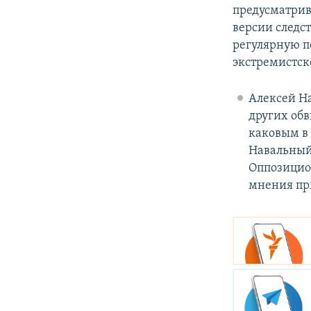
предусматрив
версии следс
регулярную п
экстремистск
Алексей На
других обв
каковым в 
Навальный 
Оппозицион
мнения пр