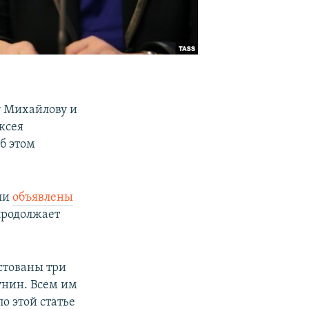
у Михайлову и
ксея
б этом
ыли
объявлены
"продолжает
естованы три
унин. Всем им
о этой статье