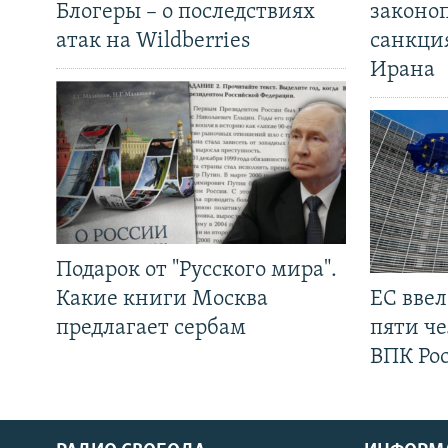
Блогеры – о последствиях
законо
атак на Wildberries
санкци
Ирана
Подарок от "Русского мира".
Какие книги Москва
ЕС вве
предлагает сербам
пяти че
ВПК Ро