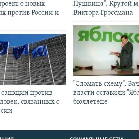
проект о новых
Пушкина". Крутой 
ях против России и
Виктора Гроссмана
"Сломать схему". За
л санкции против
власти оставили "Ябл
ловек, связанных с
бюллетене
ссии