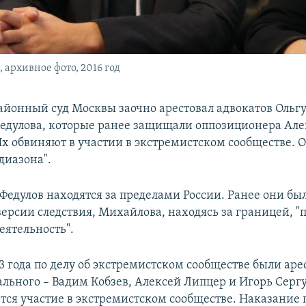
архивное фото, 2016 год
йонный суд Москвы заочно арестовал адвокатов Ольг
едулова, которые ранее защищали оппозиционера Але
Их обвиняют в участии в экстремистском сообществе. О
диазона".
Федулов находятся за пределами России. Ранее они б
 версии следствия, Михайлова, находясь за границей, 
еятельность".
3 года по делу об экстремистском сообществе были ар
ального – Вадим Кобзев, Алексей Липцер и Игорь Серг
тся участие в экстремистском сообществе. Наказание п