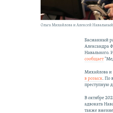
Ольга Михайлова и Алексей Навальный, 
Басманный ра
Александра Ф
Навального. 
сообщает
"Ме
Михайлова и 
в розыск
. По
преступную д
В октябре 202
адвоката Нав
также вменяе