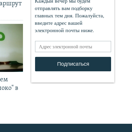
маршрут
чем
око" в