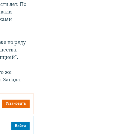
ти лет. По
ивали
иками
же по ряду
щества,
упцией".
.
го же
 Запада.
Установить
Войти