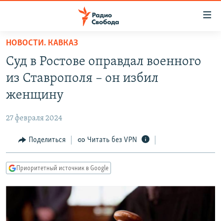
Ссылки
для
упрощенного
НОВОСТИ. КАВКАЗ
ПРОГРАММЫ
доступа
Суд в Ростове оправдал военного
ПОДКАСТЫ
Вернуться
из Ставрополя – он избил
к
АВТОРСКИЕ ПРОЕКТЫ
женщину
основному
ЦИТАТЫ СВОБОДЫ
содержанию
27 февраля 2024
Вернутся
МНЕНИЯ
к
Поделиться
Читать без VPN
КУЛЬТУРА
главной
навигации
IDEL.РЕАЛИИ
Приоритетный источник в Google
Вернутся
КАВКАЗ.РЕАЛИИ
к
СЕВЕР.РЕАЛИИ
поиску
СИБИРЬ.РЕАЛИИ