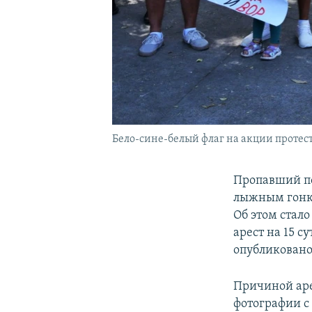
Бело-сине-белый флаг на акции протес
Пропавший по
лыжным гонк
Об этом стало
арест на 15 с
опубликовано
Причиной аре
фотографии с