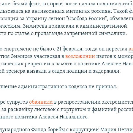
сине-белый флаг, который после начала полномасштаб
льзовался на антивоенных митингах россиян. Такой ф
оюющий за Украину легион "Свобода России", объявле
ическим. Зимирева привлекли к административной
сти по статье о пропаганде запрещенной символики.
спортсмене не было с 21 февраля, тогда он перестал
в
 этим Зимирев участвовал в
возложении
цветов к мемо
тических репрессий в память о политике Алексее Нав
ей тренера вызвали в отдел полиции и задержали.
шение административного кодекса не признал.
ре супругов
обвинили
в распространении экстремистс
за расклейку листовок с портретом и фамилией росси
нного политика Алексея Навального.
дународного Фонда борьбы с коррупцией Мария Певчи