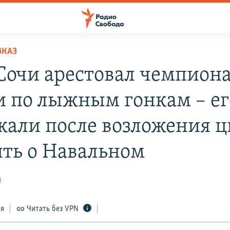
ВКАЗ
 Сочи арестовал чемпион
и по лыжным гонкам – ег
жали после возложения ц
ять о Навальном
4
ся
Читать без VPN