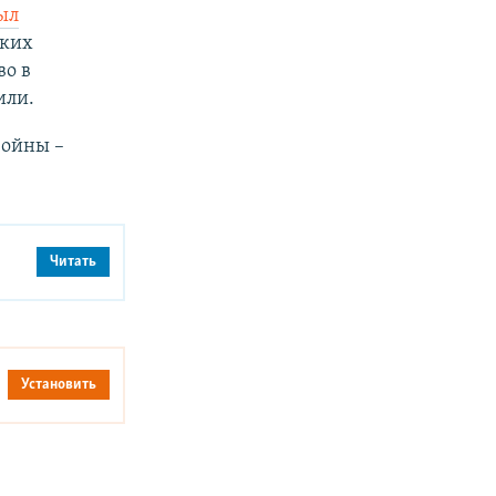
ыл
ских
во в
или.
войны –
Читать
Установить