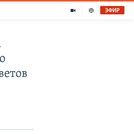
ЭФИР
а
о
ветов