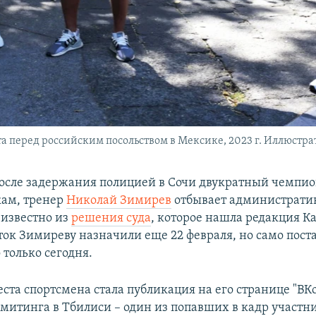
та перед российским посольством в Мексике, 2023 г. Иллюстр
сле задержания полицией в Сочи двукратный чемпио
ам, тренер
Николай Зимирев
отбывает административ
 известно из
решения суда
, которое нашла редакция К
уток Зимиреву назначили еще 22 февраля, но само пос
 только сегодня.
ста спортсмена стала публикация на его странице "ВК
 митинга в Тбилиси – один из попавших в кадр участн