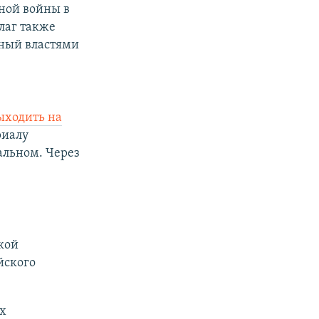
ной войны в
лаг также
нный властями
ыходить на
риалу
альном. Через
кой
йского
х