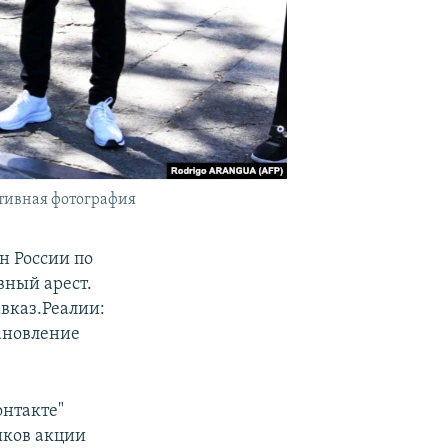
ативная фотография
н России по
ный арест.
авказ.Реалии:
тановление
онтакте"
иков акции