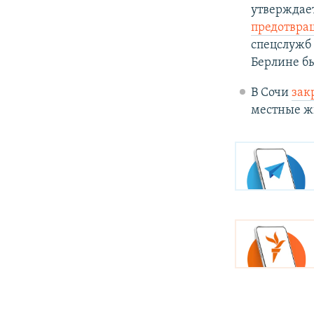
утверждает
предотвра
спецслужб 
Берлине б
В Сочи
зак
местные жи