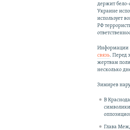
держит бело-
Украине испо
использует в
РФ террорист
ответственно
Информации о 
связь
. Перед
жертвам поли
несколько дн
Зимирев нару
В Краснода
символики 
оппозицио
Глава Меж