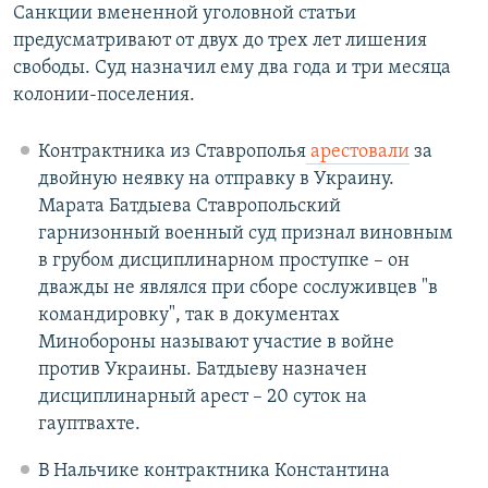
Санкции вмененной уголовной статьи
предусматривают от двух до трех лет лишения
свободы. Суд назначил ему два года и три месяца
колонии-поселения.
Контрактника из Ставрополья
арестовали
за
двойную неявку на отправку в Украину.
Марата Батдыева Ставропольский
гарнизонный военный суд признал виновным
в грубом дисциплинарном проступке – он
дважды не являлся при сборе сослуживцев "в
командировку", так в документах
Минобороны называют участие в войне
против Украины. Батдыеву назначен
дисциплинарный арест – 20 суток на
гауптвахте.
В Нальчике контрактника Константина