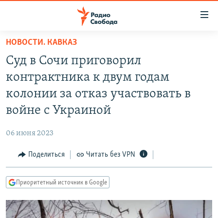
Ссылки
для
упрощенного
НОВОСТИ. КАВКАЗ
ПРОГРАММЫ
доступа
Суд в Сочи приговорил
ПОДКАСТЫ
Вернуться
контрактника к двум годам
к
АВТОРСКИЕ ПРОЕКТЫ
колонии за отказ участвовать в
основному
ЦИТАТЫ СВОБОДЫ
содержанию
войне с Украиной
Вернутся
МНЕНИЯ
к
06 июня 2023
КУЛЬТУРА
главной
Поделиться
Читать без VPN
навигации
IDEL.РЕАЛИИ
Вернутся
КАВКАЗ.РЕАЛИИ
к
Приоритетный источник в Google
СЕВЕР.РЕАЛИИ
поиску
СИБИРЬ.РЕАЛИИ