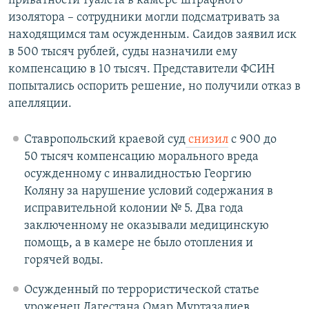
приватности туалета в камере штрафного
изолятора – сотрудники могли подсматривать за
находящимся там осужденным. Саидов заявил иск
в 500 тысяч рублей, суды назначили ему
компенсацию в 10 тысяч. Представители ФСИН
попытались оспорить решение, но получили отказ в
апелляции.
Ставропольский краевой суд
снизил
с 900 до
50 тысяч компенсацию морального вреда
осужденному с инвалидностью Георгию
Коляну за нарушение условий содержания в
исправительной колонии № 5. Два года
заключенному не оказывали медицинскую
помощь, а в камере не было отопления и
горячей воды.
Осужденный по террористической статье
уроженец Дагестана Омар Муртазалиев