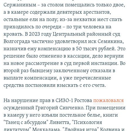
Сержаниным – за столом помещались только двое,
а в камере содержали девятерых арестантов,
остальные ели на полу; из-за нехватки мест спать
приходилось по очереди – по три человека на
кровать. В 2023 году Центральный районный суд
Волгограда частично удовлетворил иск Семикина,
назначив ему компенсацию в 50 тысяч рублей. Это
решение было отменено в кассации, дело вернули
на новое рассмотрение в суд первой инстанции. Во
второй раз бывшему заключенному отказали в
выплате компенсации, а уже перечисленные
средства постановили взыскать с его счета.
На нарушение прав в СИЗО-1 Ростова
пожаловался
осужденный Григорий Синченко. При помещении
в камеру у него изъяли постельное белье, книги
"Танец с абсурдом" Ливитта, "Психология
диктатуры" Моххадама, "Двойная игра" Колвина и