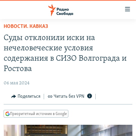
Ссылки
для
упрощенного
НОВОСТИ. КАВКАЗ
ПРОГРАММЫ
доступа
Суды отклонили иски на
ПОДКАСТЫ
Вернуться
нечеловеческие условия
к
АВТОРСКИЕ ПРОЕКТЫ
содержания в СИЗО Волгограда и
основному
ЦИТАТЫ СВОБОДЫ
содержанию
Ростова
Вернутся
МНЕНИЯ
к
06 мая 2024
КУЛЬТУРА
главной
Поделиться
Читать без VPN
навигации
IDEL.РЕАЛИИ
Вернутся
КАВКАЗ.РЕАЛИИ
к
Приоритетный источник в Google
СЕВЕР.РЕАЛИИ
поиску
СИБИРЬ.РЕАЛИИ