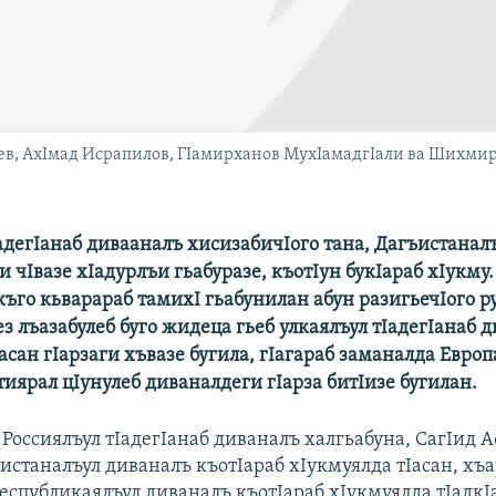
в, АхIмад Исрапилов, ГIамирханов МухIамадгIали ва Шихмир
адегIанаб дивааналъ хисизабичIого тана, Дагъистанал
 чIвазе хIадурлъи гьабуразе, къотIун букIараб хIукму.
къго кьварараб тамихI гьабунилан абун разигьечIого ру
ез лъазабулеб буго жидеца гьеб улкаялъул тIадегIанаб 
асан гIарзаги хъвазе бугила, гIагараб заманалда Европ
иярал цIунулеб диваналдеги гIарза битIизе бугилан.
 Россиялъул тIадегIанаб диваналъ халгьабуна, СагIид 
истаналъул диваналъ къотIараб хIукмуялда тIасан, хъ
Республикаялъул диваналъ къотIараб хIукмуялда тIадкI