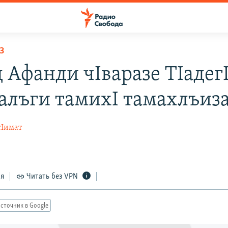
З
д Афанди чIваразе ТIадег
алъги тамихI тамахлъиз
тIимат
ся
Читать без VPN
сточник в Google