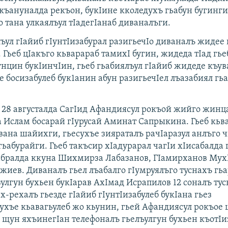
 къануналда рекъон, букIине кколедухъ гьабун бугинги
 тана улкаялъул тIадегIанаб диваналъги.
ъул гIайиб гIунтIизабурал разигьечIо диваналъ жидее 
 Гьеб цIакъго кьварараб тамихI бугин, жидеда тIад гье
унцин букIинчIин, гьеб гьабиялъул гIайиб жидеде къув
е босизабулеб бук1анин абун разигьечIел лъазабиял гь
л 28 августалда СагIид Афандиясул рокъой жийго жинц
 Ислам босарай гIурусай Аминат Сапрыкина. Гьеб кьв
Iвана шайихги, гьесухъе зияраталъ рачIаразул анлъго 
гьабурайги. Гьеб такъсир хIадурарал чагIи хIисабалда 
абралда ккуна Шихмирза Лабазанов, ГIамирханов Мух
жиев. Диваналъ гьел лъабалго гIумруялъго туснахъ гь
зулгун бухьен букIарав АхIмад Исрапилов 12 соналъ ту
х-рехалъ гьезде гIайиб гIунтIизабулеб букIана гьез
хъе кьавагьулеб жо кьунин, гьей Афандиясул рокъое
 щун яхъинегIан телефоналъ гьелъулгун бухьен къотIи