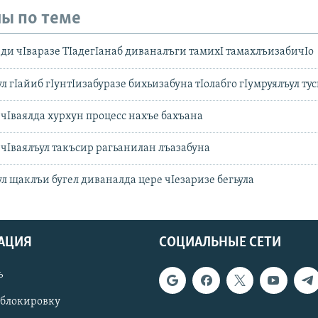
ы по теме
ди чIваразе ТIадегIанаб диваналъги тамихI тамахлъизабичIо
 гIайиб гIунтIизабуразе бихьизабуна тIолабго гIумруялъул ту
чIваялда хурхун процесс нахъе бахъана
чIваялъул такъсир рагьанилан лъазабуна
л щаклъи бугел диваналда цере чIезаризе бегьула
АЦИЯ
СОЦИАЛЬНЫЕ СЕТИ
ь
 блокировку