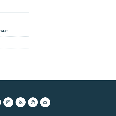
снахъ