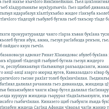
а гьей нахъе къачIого йикIинейилан. Гьел цохIонигиял
гьеб хIадурлъиялъе мукIурлъичIо. Гьез щибаб диванал
талъул идарабазул хIалтIухъабаз жидее гIакъуба кьолеб
тIичIого тIадецуй гьабулеб бугила гьеб такъсир тIаде 
тазги прокуратураялде чанго гIарза хъван букIана тус
 кьолеб бугин абун, амма, гьезул рагIабазда рекъон, гье
б пайдаго ккун гьечIо.
азановасул адвокат Ринат ХIамидовас абулеб букIана
акъ кIудияб тIадецуй гьабулеб бугила гьезул жидерго
и, республикаялъул тIалъиялъул рахъалдасанги, жамаг
о анцI-анцI азарго мюрид вугев, Кавказалдаго кIвар б
 ратичIого гьезие рахIат толеб букIинчIилан. Гьединл
-батIиял далилал рачанила гьез диваналда, жиндица ц
лъи бихьизабулел чанги кIвар бугел далилал тIагIинар
ьелда хурхуун жиндица гьарурал тIадкIалъаязулги, хъ
Iисабго гьабичIилан. Киназего щиб гьабунги лъида бук
нтIизабун жидеца СагIид Афанди чIварал чагIи жанир 