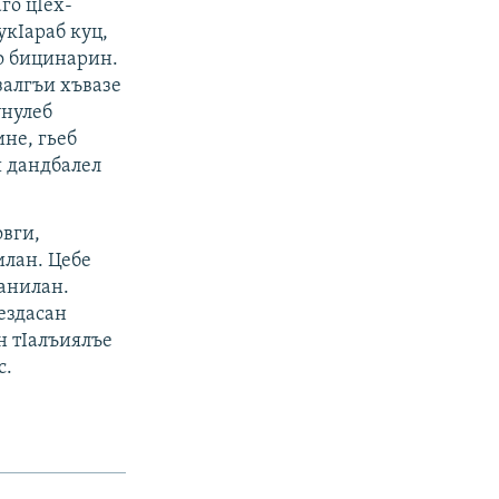
го цIех-
укIараб куц,
го бицинарин.
залгъи хъвазе
унулеб
ине, гьеб
ш дандбалел
овги,
илан. Цебе
танилан.
ездасан
н тIалъиялъе
с.