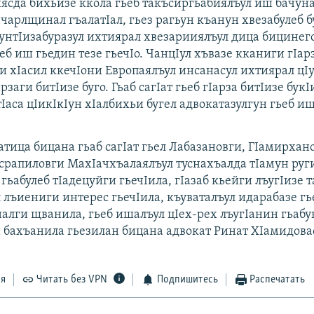
иясда бихьизе ккола гьеб такъсиргьабиялъул иш бачуна
чарлщинал гъалатIал, гьез рагьун къанун хвезабулеб б
гIунтIизабуразул ихтиярал хвезарииялъул дица бицине
б иш гьедин тезе гьечIо. ЧанцIул хъвазе кканиги гIар
ги хIасил ккечIони Европаялъул инсанасул ихтиярал цI
рзаги битIизе буго. Гьаб сагIат гьеб гIарза битIизе букI
Iаса цIикIкIун хIалбихьи бугел адвокатазулгун гьеб и
тица бицана гьаб сагIат гьел Лабазановги, ГIамирхан
срапиловги МахIачхъалаялъул туснахъалда тIамун руг
 гьабулеб тIадецуйги гьечIила, гIазаб кьейги лъугIизе 
 лъиениги интерес гьечIила, къуваталъул идарабазе гь
налги щванила, гьеб ишалъул цIех-рех лъугIанин гьабу
н бахъанила гьезилан бицана адвокат Ринат ХIамидова
ся
Читать без VPN
Подпишитесь
Распечатать