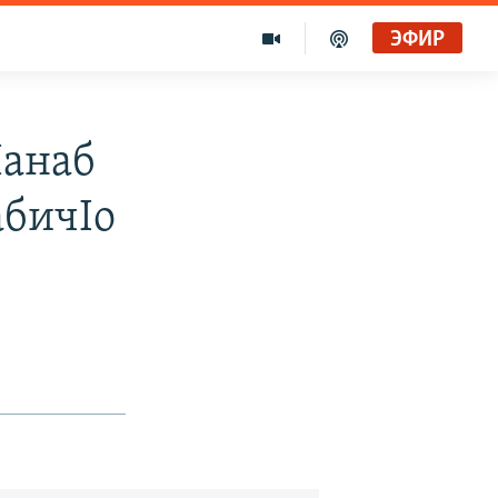
ЭФИР
Iанаб
абичIо