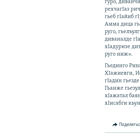
гуро, диванч
рехчагIаз рич
гьеб гIайиб 
Амма дица гье
руго, гьелъул
диваналде гIа
хIадуризе дит
руго ниж».
Гьединго Рина
ХIажиевги, И
гIадин гьезде
Гьанже гьезул
хIажатал бая
хIисабги кьу
Поделить