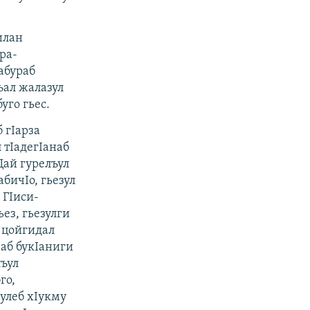
илан
ра-
абураб
ъал жалазул
уго гьес.
 гIарза
 тIадегIанаб
Щай гурелъул
бичIо, гьезул
 ГIиси-
ез, гьезулги
а цойгидал
наб букIаниги
лъул
го,
ьулеб хIукму