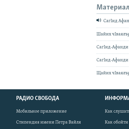
Материал
СагIид Афан
Шайих чIваялъул
СагIид-Афанди 
СагIид-Афанди 
Щайих чIваялъу
РАДИО СВОБОДА
ИНФОРМ
Мобильное приложение
Как слушат
СОЦИАЛЬНЫЕ СЕТИ
Стипендия имени Петра Вайля
Как обойти