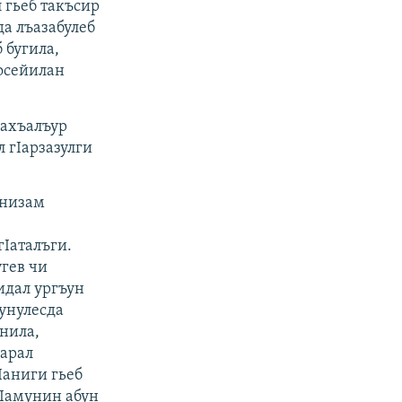
 гьеб такъсир
да лъазабулеб
 бугила,
босейилан
нахъалъур
л гIарзазулги
 низам
Iаталъги.
угев чи
ъидал ургъун
Iунулесда
унила,
варал
Iаниги гьеб
тIамунин абун