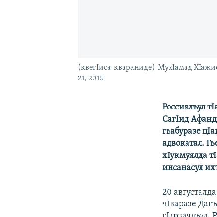
(квегIиса-квараниде)-МухIамад ХIажие
21, 2015
Россиялъул тI
СагIид Афанди
гьабуразе цIа
адвокатал. Гь
хIукмуялда тI
инсанасул ихт
20 августалда
чIваразе Дагъ
гIарзаялъул. 