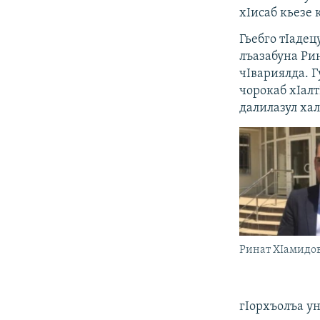
хIисаб кьезе 
Гьебго тIадец
лъазабуна Ри
чIвариялда. Г
чорокаб хIалт
далилазул хал
Ринат ХIамидо
гIорхъолъа ун