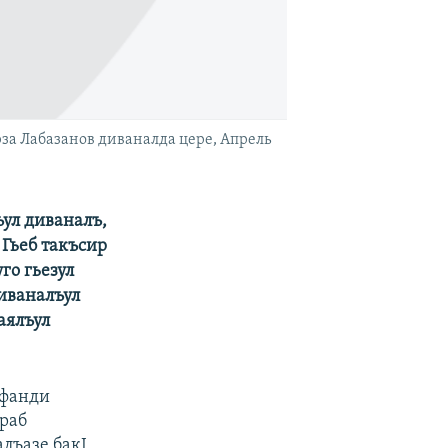
за Лабазанов диваналда цере, Апрель
ъул диваналъ,
 Гьеб такъсир
го гьезул
диваналъул
аялъул
Афанди
араб
алъазе бакI