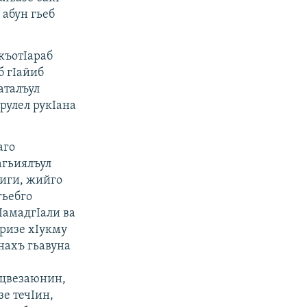
 абун гьеб
къотIараб
б гIайиб
аталъул
арулел рукIана
аго
агьиялъул
чиги, жийго
гьебго
IамадгIали ва
аризе хIукму
снахъ гьавуна
 щвезаюнин,
зе течIин,