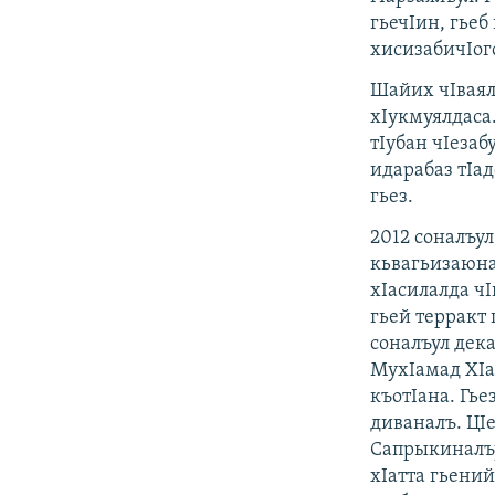
гьечIин, гьеб
хисизабичIого
Шайих чIваял
хIукмуялдаса.
тIубан чIезаб
идарабаз тIад
гьез.
2012 соналъу
кьвагьизаюна
хIасилалда ч
гьей терракт 
соналъул дек
МухIамад ХIа
къотIана. Гье
диваналъ. ЦIе
Сапрыкиналъу
хIатта гьений