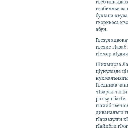
гьеб ишалдас
гьабиялъе ва 
букIана къува
гьоркьоса къо
абун.
Гьезул адвока
гьезие гIазаб
гIемер кIудия
Шихмирза Лаб
цIунулезде цI
нухмалъиялъг
Гьедниав чанг
чIварал чагIи
рахъун батIи
гIайиб гьечIо
диваналъги г
гIарзазулги х
гIайибги гIу