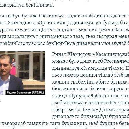
къваригIун букIанилан.
уй гьабун бугила Россиялъул тIадегIанаб диваналдагей
нат ХIамидовас «Эркенлъи» радиоялъулгун букIараб га
урони гьедигIан цIакъ жиндица гьел цIех-рехчагIаз гь
Iул мисалазухъ гIинтIамичIого тезе, гьез гьарурал мек
гьабичIого тезе рес букIинчIила диваналъилан абулеб б
​Ринат ХIамидов: «Касациялъулаб
хъвазе буго дица гьеб Россиялъул
диваналъул хIукмуялда тIасан. 
гьез нижер цониги тIалаб тIубаза
халцин гьабичIин абизе бегьула.
бикъинал хиса-басиял гьаруна гь
я дица цIунулев Лабазановасе в
в
гьеб ишалъул гIахьалчагIазе ки
кIвар гьечIо. Гьезие Дагъистана
диваналъго бихьизабун букIараб
 кьварараб тамихIги тана букIахъин. Гьеб букIине бег