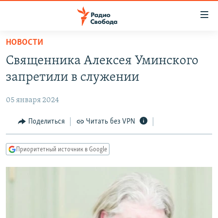
Ссылки
для
упрощенного
НОВОСТИ
ПРОГРАММЫ
доступа
Священника Алексея Уминского
ПОДКАСТЫ
Вернуться
запретили в служении
к
АВТОРСКИЕ ПРОЕКТЫ
основному
05 января 2024
ЦИТАТЫ СВОБОДЫ
содержанию
Вернутся
МНЕНИЯ
Поделиться
Читать без VPN
к
КУЛЬТУРА
главной
Приоритетный источник в Google
навигации
IDEL.РЕАЛИИ
Вернутся
КАВКАЗ.РЕАЛИИ
к
СЕВЕР.РЕАЛИИ
поиску
СИБИРЬ.РЕАЛИИ