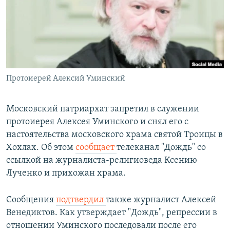
РАСПИСАНИЕ ВЕЩАНИЯ
ПОДПИШИТЕСЬ НА РАССЫЛКУ
СОЦИАЛЬНЫЕ СЕТИ
Протоиерей Алексий Уминский
Московский патриархат запретил в служении
протоиерея Алексея Уминского и снял его с
Все сайты РСЕ/РС
настоятельства московского храма святой Троицы в
Хохлах. Об этом
сообщает
телеканал "Дождь" со
ссылкой на журналиста-религиоведа Ксению
Лученко и прихожан храма.
Сообщения
подтвердил
также журналист Алексей
Венедиктов. Как утверждает "Дождь", репрессии в
отношении Уминского последовали после его