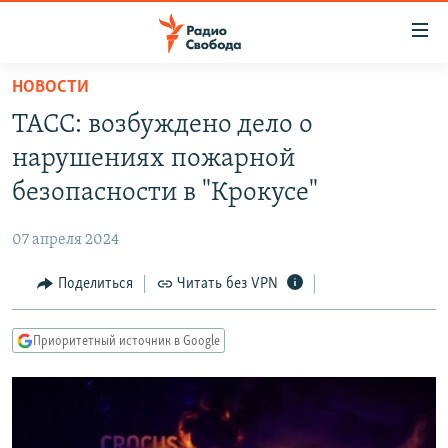
Ссылки
для
упрощенного
НОВОСТИ
ПРОГРАММЫ
доступа
ТАСС: возбуждено дело о
ПОДКАСТЫ
Вернуться
нарушениях пожарной
к
АВТОРСКИЕ ПРОЕКТЫ
безопасности в "Крокусе"
основному
ЦИТАТЫ СВОБОДЫ
содержанию
07 апреля 2024
Вернутся
МНЕНИЯ
к
Поделиться
Читать без VPN
КУЛЬТУРА
главной
навигации
IDEL.РЕАЛИИ
Приоритетный источник в Google
Вернутся
КАВКАЗ.РЕАЛИИ
к
СЕВЕР.РЕАЛИИ
поиску
СИБИРЬ.РЕАЛИИ