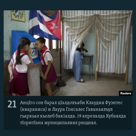
21
АнцIго сон барал цIалдохъаби Клаудия Фуэнтес
(квараниса) и Лаура Гонсалес Гаванаялъул
гьаркьал кьолеб бак1алда. 19 апрелалда Кубаялда
тIоритIана муниципалиял рищиял.