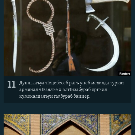
РАСПИСАНИЕ ВЕЩАНИЯ
ПОДПИШИТЕСЬ НА РАССЫЛКУ
СОЦИАЛЬНЫЕ СЕТИ
Все сайты РСЕ/РС
11
Дунялалъул тIоцебесеб рагъ унеб мехалда турказ
армянал чIваялъе хIалтIизабураб яргъил
кумекалдалъун гьабураб баннер.