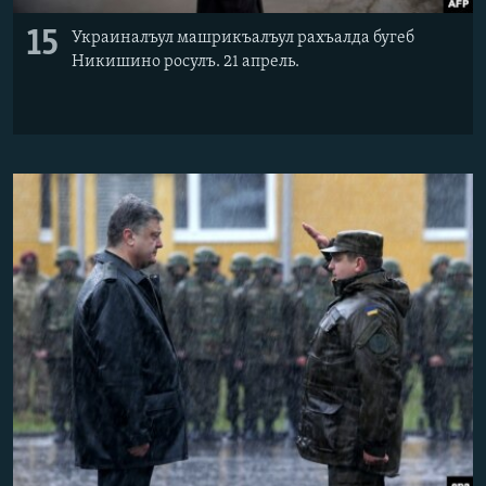
15
Украиналъул машрикъалъул рахъалда бугеб
Никишино росулъ. 21 апрель.