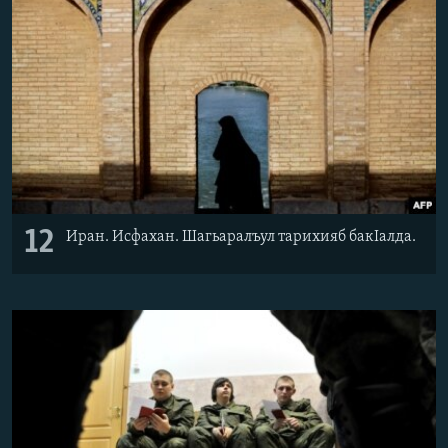
12
Иран. Исфахан. Шагьаралъул тарихияб бакIалда.