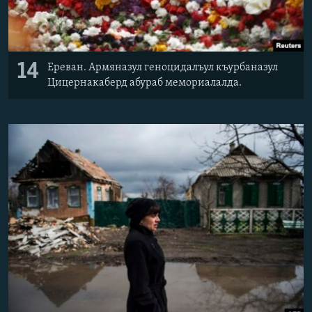
14
Ереван. Армяназул геноцидалъул къурбаназул
Цицернакаберд абураб мемориалалда.