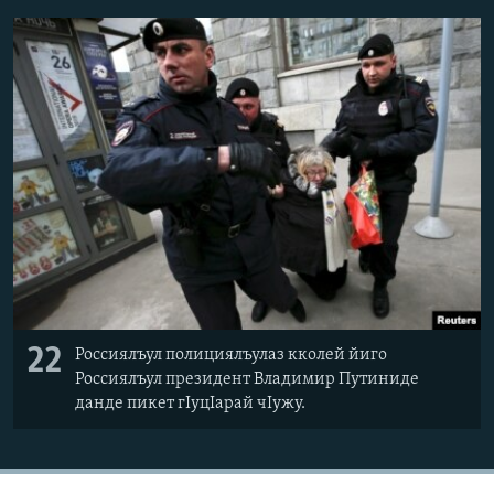
22
Россиялъул полициялъулаз кколей йиго
Россиялъул президент Владимир Путиниде
данде пикет гIуцIарай чIужу.