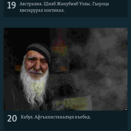
19
Австралия. ЦIияб Жанубияб Уэльс. Гьороца
хвезарурал зонтикал.
20
Кабул. Афгъанистаналъул къебед.