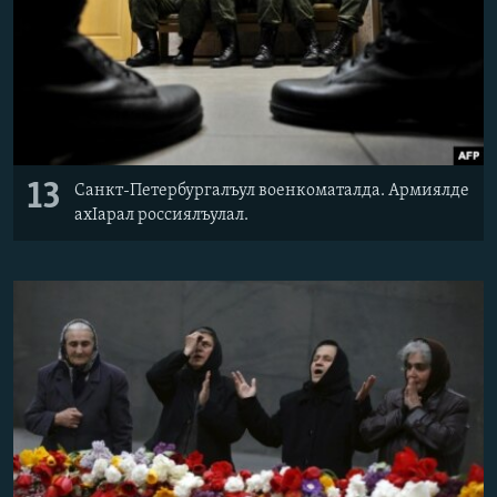
13
Санкт-Петербургалъул военкоматалда. Армиялде
ахIарал россиялъулал.