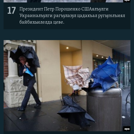
17
Президент Петр Порошенко СШАялъулги
Украиналъулги рагъулазул цадахъал ругьунлъиял
байбихьилелда цеве.