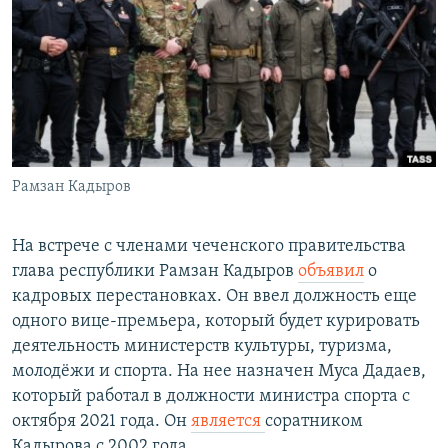
РАСПИСАНИЕ ВЕЩАНИЯ
ПОДПИШИТЕСЬ НА РАССЫЛКУ
СОЦИАЛЬНЫЕ СЕТИ
Рамзан Кадыров
Все сайты РСЕ/РС
На встрече с членами чеченского правительства
глава республики Рамзан Кадыров
объявил
о
кадровых перестановках. Он ввел должность еще
одного вице-премьера, который будет курировать
деятельность министерств культуры, туризма,
молодёжи и спорта. На нее назначен Муса Дадаев,
который работал в должности министра спорта с
октября 2021 года. Он
является
соратником
Кадырова с 2002 года.