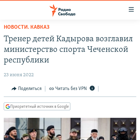
Ссылки
для
упрощенного
НОВОСТИ. КАВКАЗ
ПРОГРАММЫ
доступа
Тренер детей Кадырова возглавил
ПОДКАСТЫ
Вернуться
министерство спорта Чеченской
к
АВТОРСКИЕ ПРОЕКТЫ
республики
основному
ЦИТАТЫ СВОБОДЫ
содержанию
23 июня 2022
Вернутся
МНЕНИЯ
к
Поделиться
Читать без VPN
КУЛЬТУРА
главной
навигации
IDEL.РЕАЛИИ
Приоритетный источник в Google
Вернутся
КАВКАЗ.РЕАЛИИ
к
СЕВЕР.РЕАЛИИ
поиску
СИБИРЬ.РЕАЛИИ