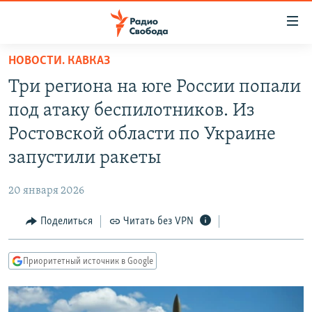
Ссылки
для
упрощенного
НОВОСТИ. КАВКАЗ
ПРОГРАММЫ
доступа
Три региона на юге России попали
ПОДКАСТЫ
Вернуться
под атаку беспилотников. Из
к
АВТОРСКИЕ ПРОЕКТЫ
Ростовской области по Украине
основному
ЦИТАТЫ СВОБОДЫ
содержанию
запустили ракеты
Вернутся
МНЕНИЯ
к
20 января 2026
КУЛЬТУРА
главной
Поделиться
Читать без VPN
навигации
IDEL.РЕАЛИИ
Вернутся
КАВКАЗ.РЕАЛИИ
к
Приоритетный источник в Google
СЕВЕР.РЕАЛИИ
поиску
СИБИРЬ.РЕАЛИИ