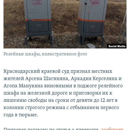
РАСПИСАНИЕ ВЕЩАНИЯ
ПОДПИШИТЕСЬ НА РАССЫЛКУ
СОЦИАЛЬНЫЕ СЕТИ
Релейные шкафы, иллюстративное фото
Все сайты РСЕ/РС
Краснодарский краевой суд признал местных
жителей Арсена Шагиняна, Аркадия Керселяна и
Агопа Манукяна виновными в поджоге релейного
шкафа на железной дороге и приговорил их к
лишению свободы на сроки от девяти до 12 лет в
колонии строгого режима с отбыванием первого
года в тюрьме.