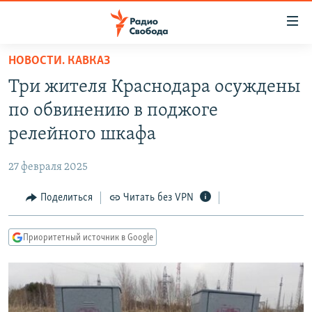
Ссылки
для
упрощенного
НОВОСТИ. КАВКАЗ
ПРОГРАММЫ
доступа
Три жителя Краснодара осуждены
ПОДКАСТЫ
Вернуться
по обвинению в поджоге
к
АВТОРСКИЕ ПРОЕКТЫ
релейного шкафа
основному
ЦИТАТЫ СВОБОДЫ
содержанию
27 февраля 2025
Вернутся
МНЕНИЯ
к
Поделиться
Читать без VPN
КУЛЬТУРА
главной
навигации
IDEL.РЕАЛИИ
Приоритетный источник в Google
Вернутся
КАВКАЗ.РЕАЛИИ
к
СЕВЕР.РЕАЛИИ
поиску
СИБИРЬ.РЕАЛИИ