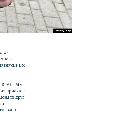
стов
ичного
назначив им
ье КоАП. Мы
ция приехала
меняли друг
ой
его имени.