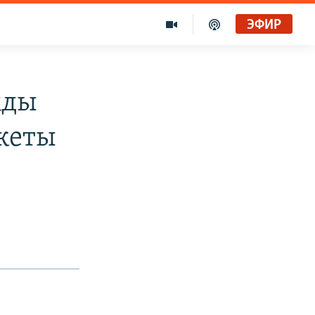
ЭФИР
жды
кеты