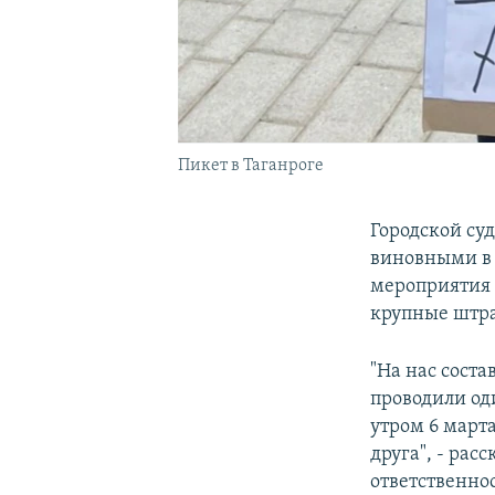
Пикет в Таганроге
Городской суд
виновными в 
мероприятия 
крупные штр
"На нас соста
проводили од
утром 6 март
друга", - ра
ответственнос