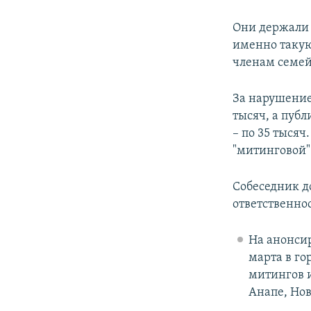
Они держали п
именно таку
членам семей
За нарушение
тысяч, а пуб
– по 35 тысяч
"митинговой"
Собеседник д
ответственно
На анонси
марта в го
митингов и
Анапе, Нов