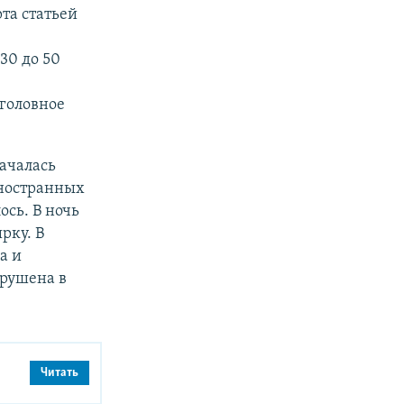
та статьей
30 до 50
уголовное
ачалась
иностранных
ось. В ночь
рку. В
а и
зрушена в
Читать