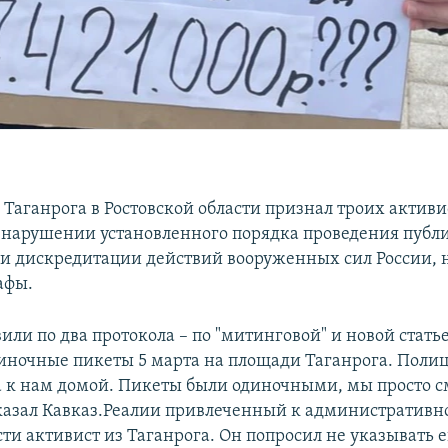
 Таганрога в Ростовской области признал троих активи
нарушении установленного порядка проведения публ
и дискредитации действий вооруженных сил России, 
афы.
вили по два протокола – по "митинговой" и новой стат
иночные пикеты 5 марта на площади Таганрога. Поли
а к нам домой. Пикеты были одиночными, мы просто с
ссказал Кавказ.Реалии привлеченный к административн
ти активист из Таганрога. Он попросил не указывать 