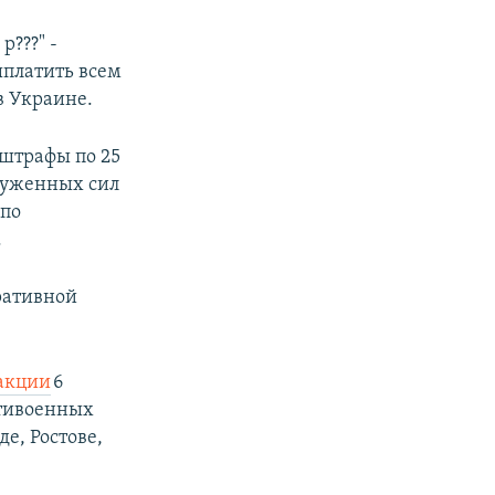
р???" -
платить всем
в Украине.
штрафы по 25
руженных сил
 по
.
ративной
акции
6
нтивоенных
е, Ростове,