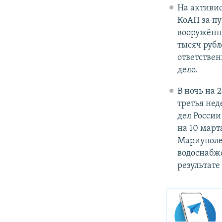
На активис
КоАП за п
вооружённы
тысяч руб
ответствен
дело.
В ночь на 
третья не
дел России
на 10 март
Мариуполе 
водоснабже
результате