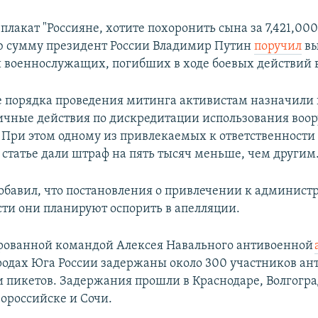
лакат "Россияне, хотите похоронить сына за 7,421,000 
ю сумму президент России Владимир Путин
поручил
вы
 военнослужащих, погибших в ходе боевых действий 
 порядка проведения митинга активистам назначили 
личные действия по дискредитации использования воо
. При этом одному из привлекаемых к ответственности
 статье дали штраф на пять тысяч меньше, чем другим
обавил, что постановления о привлечении к админист
сти они планируют оспорить в апелляции.
рованной командой Алексея Навального антивоенной
родах Юга России задержаны около 300 участников а
 пикетов. Задержания прошли в Краснодаре, Волгоград
ороссийске и Сочи.