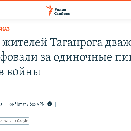
ВКАЗ
 жителей Таганрога два
фовали за одиночные пи
в войны
ся
Читать без VPN
сточник в Google