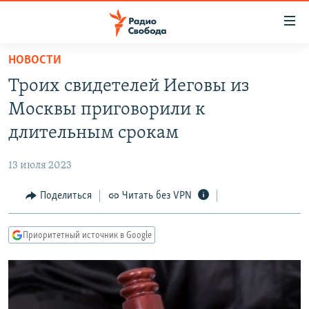
Ссылки
для
упрощенного
НОВОСТИ
ПРОГРАММЫ
доступа
Троих свидетелей Иеговы из
ПОДКАСТЫ
Вернуться
Москвы приговорили к
к
АВТОРСКИЕ ПРОЕКТЫ
длительным срокам
основному
ЦИТАТЫ СВОБОДЫ
содержанию
13 июля 2023
Вернутся
МНЕНИЯ
к
Поделиться
Читать без VPN
КУЛЬТУРА
главной
навигации
IDEL.РЕАЛИИ
Приоритетный источник в Google
Вернутся
КАВКАЗ.РЕАЛИИ
к
СЕВЕР.РЕАЛИИ
поиску
СИБИРЬ.РЕАЛИИ