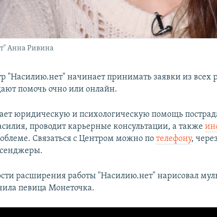
т" Анна Ривина
тр "Насилию.нет" начинает принимать заявки из всех 
щают помочь очно или онлайн.
ает юридическую и психологическую помощь постра
силия, проводит карьерные консультации, а также
ин
роблеме. Связаться с Центром можно по
телефону
, чере
ссенджеры.
сти расширения работы "Насилию.нет" нарисовал мул
чила певица Монеточка.