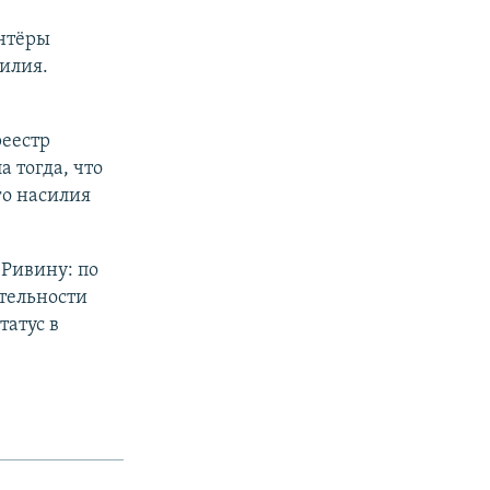
онтёры
илия.
реестр
 тогда, что
го насилия
 Ривину: по
тельности
татус в