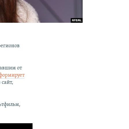
регионов
давшим от
формирует
з сайт,
ьтфильм,