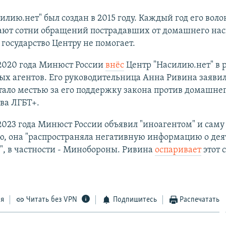
илию.нет" был создан в 2015 году. Каждый год его вол
ают сотни обращений пострадавших от домашнего нас
государство Центру не помогает.
 2020 года Минюст России
внёс
Центр "Насилию.нет" в 
х агентов. Его руководительница Анна Ривина заявила
ало местью за его поддержку закона против домашне
ва ЛГБТ+.
2023 года Минюст России объявил "иноагентом" и саму
ю, она "распространяла негативную информацию о дея
", в частности - Минобороны. Ривина
оспаривает
этот с
ся
Читать без VPN
Подпишитесь
Распечатать