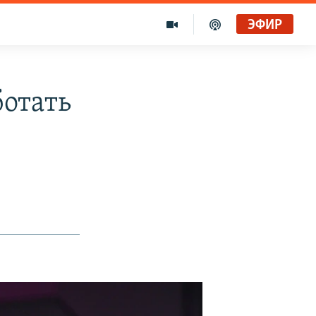
ЭФИР
ботать