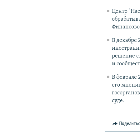
Центр "Нас
обрабатыв
Финансово 
В декабре
иностранны
решение ст
и сообщест
В феврале 
его мнени
госорганов
суде.
Поделить