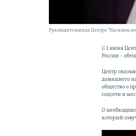
Руководительница Центра "Насилию.не
С 1 июня Цен
России – обе
Центр оказыв
домашнего на
общество о п
соцсети и ме
О необходимо
который озву