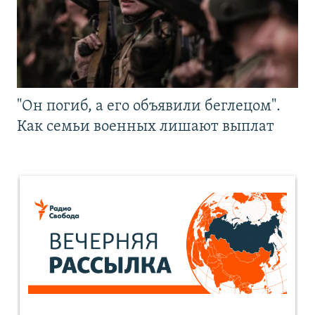
"Он погиб, а его объявили беглецом".
Как семьи военных лишают выплат