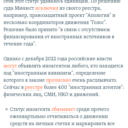
себя этот статус удавалось единицам. По решению
суда Минюст
исключил
из своего реестра,
например, правозащитный проект "Апология" и
несколько координаторов движения "Голос".
Решение было принято "в связи с отсутствием
финансирования от иностранных источников в
течение года".
Однако с декабря 2022 года российские власти
могут
объявлять иноагентом любого, кто находится
под "иностранным влиянием", определение
которого в законе
прописано
очень расплывчато.
Сейчас в
реестре
более 400 "иностранных агентов":
физических лиц, СМИ, НКО и движений.
Статус иноагента
обязывает
среди прочего
ежеквартально отчитываться о движении
средств на личных счетах и маркировать все