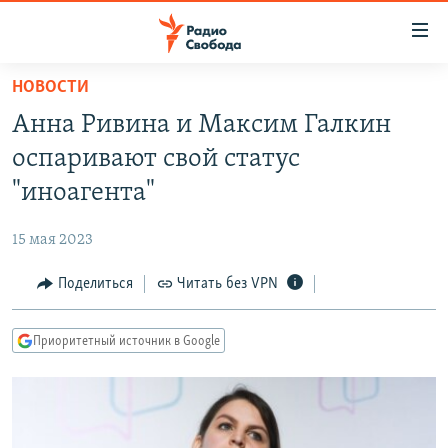
Ссылки
для
упрощенного
НОВОСТИ
ПРОГРАММЫ
доступа
Анна Ривина и Максим Галкин
ПОДКАСТЫ
Вернуться
оспаривают свой статус
к
АВТОРСКИЕ ПРОЕКТЫ
"иноагента"
основному
ЦИТАТЫ СВОБОДЫ
содержанию
15 мая 2023
Вернутся
МНЕНИЯ
к
Поделиться
Читать без VPN
КУЛЬТУРА
главной
навигации
IDEL.РЕАЛИИ
Приоритетный источник в Google
Вернутся
КАВКАЗ.РЕАЛИИ
к
СЕВЕР.РЕАЛИИ
поиску
СИБИРЬ.РЕАЛИИ