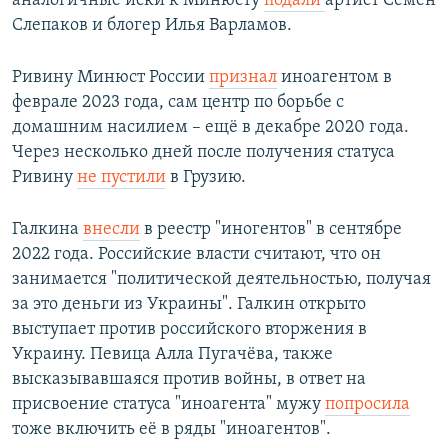
аналогичные иски к Минюсту
подали
артист Семён
Слепаков и блогер Илья Варламов.
Ривину Минюст России
признал
иноагентом в
феврале 2023 года, сам центр по борьбе с
домашним насилием – ещё в декабре 2020 года.
Через несколько дней после получения статуса
Ривину
не пустили
в Грузию.
Галкина
внесли
в реестр "иногентов" в сентябре
2022 года. Российские власти считают, что он
занимается "политической деятельностью, получая
за это деньги из Украины". Галкин открыто
выступает против российского вторжения в
Украину. Певица Алла Пугачёва, также
высказывавшаяся против войны, в ответ на
присвоение статуса "иноагента" мужу
попросила
тоже включить её в ряды "иноагентов".