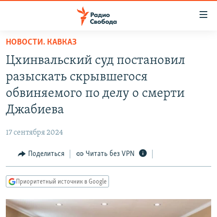
Ссылки
для
упрощенного
НОВОСТИ. КАВКАЗ
ПРОГРАММЫ
доступа
Цхинвальский суд постановил
ПОДКАСТЫ
Вернуться
разыскать скрывшегося
к
АВТОРСКИЕ ПРОЕКТЫ
обвиняемого по делу о смерти
основному
ЦИТАТЫ СВОБОДЫ
содержанию
Джабиева
Вернутся
МНЕНИЯ
к
17 сентября 2024
КУЛЬТУРА
главной
Поделиться
Читать без VPN
навигации
IDEL.РЕАЛИИ
Вернутся
КАВКАЗ.РЕАЛИИ
к
Приоритетный источник в Google
СЕВЕР.РЕАЛИИ
поиску
СИБИРЬ.РЕАЛИИ