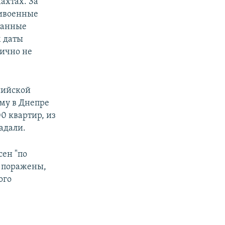
ахтах. За
тивоенные
танные
м даты
лично не
сийской
му в Днепре
0 квартир, из
радали.
сен "по
ы поражены,
ого