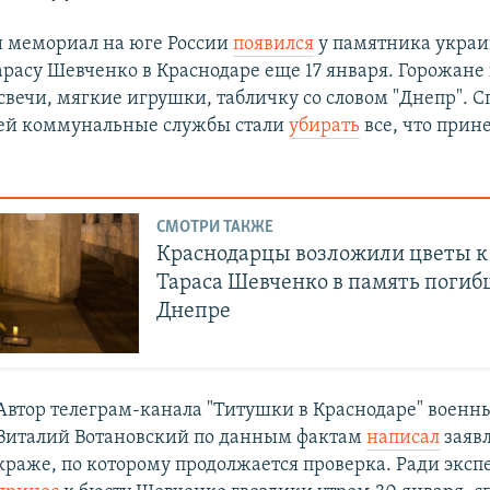
 мемориал на юге России
появился
у памятника украи
арасу Шевченко в Краснодаре еще 17 января. Горожане
свечи, мягкие игрушки, табличку со словом "Днепр". С
ней коммунальные службы стали
убирать
все, что прин
.
СМОТРИ ТАКЖЕ
Краснодарцы возложили цветы к
Тараса Шевченко в память погиб
Днепре
Автор телеграм-канала "Титушки в Краснодаре" военн
Виталий Вотановский по данным фактам
написал
заявл
краже, по которому продолжается проверка. Ради экс