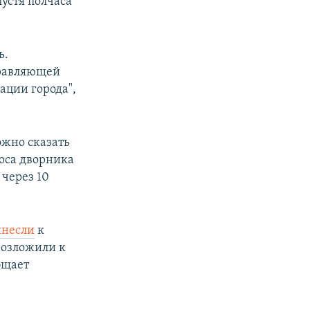
устя полчаса
ь.
правляющей
ации города",
ожно сказать
роса дворника
через 10
инесли
к
возложили к
бщает