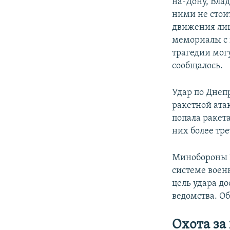
на-Дону, Вла
ними не стои
движения лиш
мемориалы с 
трагедии могу
сообщалось.
Удар по Днеп
ракетной ата
попала ракет
них более тре
Минобороны 
системе воен
цель удара до
ведомства. Об
Охота за