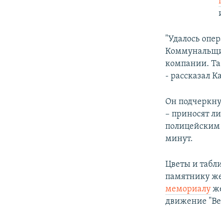
"Удалось опер
Коммунальщик
компании. Та
- рассказал К
Он подчеркну
– приносят ли
полицейским 
минут.
Цветы и табл
памятнику же
мемориалу
же
движение "Ве