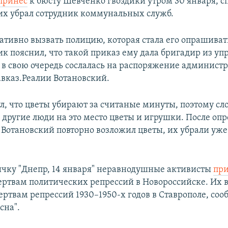
принес
к бюсту Шевченко гвоздики утром 30 января, сп
их убрал сотрудник коммунальных служб.
ативно вызвать полицию, которая стала его опрашиват
 пояснил, что такой приказ ему дала бригадир из у
 в свою очередь сослалась на распоряжение администр
авказ.Реалии Вотановский.
л, что цветы убирают за считаные минуты, поэтому сл
 другие люди на это место цветы и игрушки. После оп
Вотановский повторно возложил цветы, их убрали уже 
ичку "Днепр, 14 января" неравнодушные активисты
пр
ртвам политических репрессий в Новороссийске. Их 
ртвам репрессий 1930–1950-х годов в Ставрополе, соо
сна".