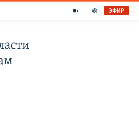
ЭФИР
ласти
ам