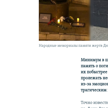
Народные мемориалы памяти жертв Днеп
Минимум в ш
память о поги
их побыстрее 
пролежать не
из-за эмоцио
трагическим 
Точно извест