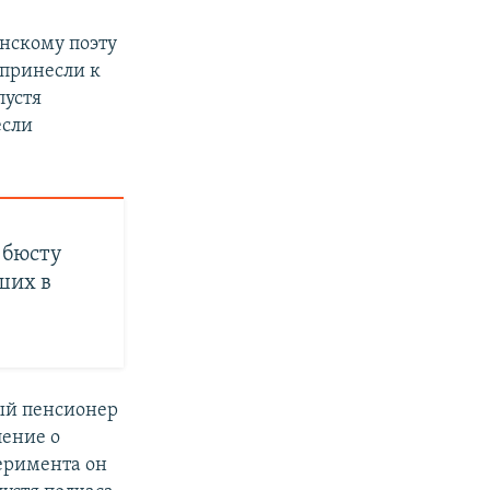
нскому поэту
 принесли к
пустя
если
 бюсту
ших в
ый пенсионер
ение о
перимента он