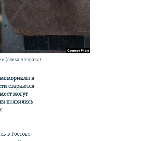
е (слева направо)
 мемориалы в
сти стараются
 мест могут
лы появились
к
ь в Ростове-