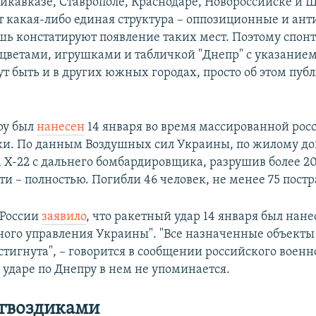
дикавказе, Ставрополе, Краснодаре, Новороссийске и Ш
т какая-либо единая структура – оппозиционные и ан
ь констатируют появление таких мест. Поэтому спон
цветами, игрушками и табличкой "Днепр" с указание
т быть и в других южных городах, просто об этом пуб
ру был
нанесен
14 января во время массированной рос
ки. По данным Воздушных сил Украины, по жилому до
а Х-22 с дальнего бомбардировщика, разрушив более 20
ти – полностью. Погибли 46 человек, не менее 75 пост
России
заявило
, что ракетный удар 14 января был нане
ного управления Украины". "Все назначенные объект
стигнута", – говорится в сообщении российского военн
 ударе по Днепру в нем не упоминается.
 гвоздиками