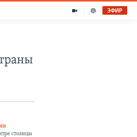
ЭФИР
страны
ции
нтре столицы