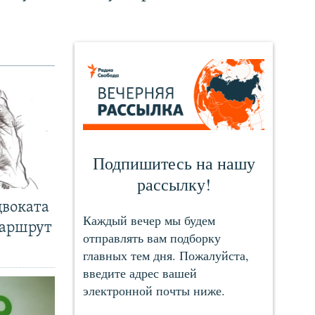
двоката
маршрут