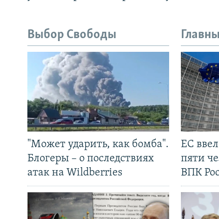
Выбор Свободы
Главны
"Может ударить, как бомба".
ЕС вве
Блогеры – о последствиях
пяти че
атак на Wildberries
ВПК Ро