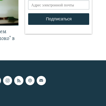
чем
око" в