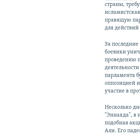
РАСПИСАНИЕ ВЕЩАНИЯ
страны, треб
ПОДПИШИТЕСЬ НА РАССЫЛКУ
исламистская
правящую пар
для действий
За последние
боевики унич
проведению п
деятельности 
парламента бу
оппозицией и
участие в про
Несколько дн
"Эннахда", в 
подобная акц
Али. Его паде