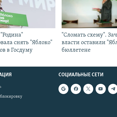
"Родина"
"Сломать схему". За
вала снять "Яблоко"
власти оставили "Ябл
ов в Госдуму
бюллетене
АЦИЯ
СОЦИАЛЬНЫЕ СЕТИ
ь
 блокировку