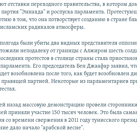
уют отставки переходного правительства, в котором д
 партия "Эннахда" и роспуска парламента. Протестую
тию в том, что она потворствует созданию в стране бл
 исламских радикалов атмосферы.
 полгода были убиты два видных представителя оппози
тожили неподалеку от границы с Алжиром шесть солда
оследних протестов в столице страны стала приостано
парламента. Его председатель Бен Джаафар заявил, чт
дет возобновлена после того, как будет возобновлен д
 правящей партией. Некоторые из парламентариев п
тестах.
ей назад массовую демонстрацию провели сторонник
ней приняли участие 150 тысяч человек. Это была сама
ия со времени свержения в 2011 году тунисского прези
ние дало начало "арабской весне".