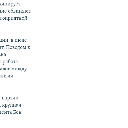
оминирует
щие обвиняют
агоприятной
ции, в июле
т. Поводом к
вка
о работа
иалог между
риняли
и партии
я крупная
дента Бен