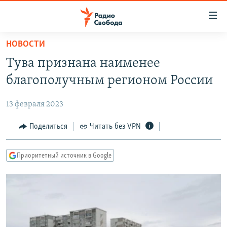
Ссылки
для
упрощенного
НОВОСТИ
ПРОГРАММЫ
доступа
Тува признана наименее
ПОДКАСТЫ
Вернуться
благополучным регионом России
к
АВТОРСКИЕ ПРОЕКТЫ
основному
13 февраля 2023
ЦИТАТЫ СВОБОДЫ
содержанию
Вернутся
МНЕНИЯ
Поделиться
Читать без VPN
к
КУЛЬТУРА
главной
Приоритетный источник в Google
навигации
IDEL.РЕАЛИИ
Вернутся
КАВКАЗ.РЕАЛИИ
к
СЕВЕР.РЕАЛИИ
поиску
СИБИРЬ.РЕАЛИИ