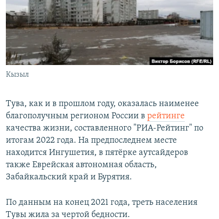
РАСПИСАНИЕ ВЕЩАНИЯ
ПОДПИШИТЕСЬ НА РАССЫЛКУ
СОЦИАЛЬНЫЕ СЕТИ
Кызыл
Тува, как и в прошлом году, оказалась наименее
благополучным регионом России в
рейтинге
Все сайты РСЕ/РС
качества жизни, составленного "РИА-Рейтинг" по
итогам 2022 года. На предпоследнем месте
находится Ингушетия, в пятёрке аутсайдеров
также Еврейская автономная область,
Забайкальский край и Бурятия.
По данным на конец 2021 года, треть населения
Тувы жила за чертой бедности.