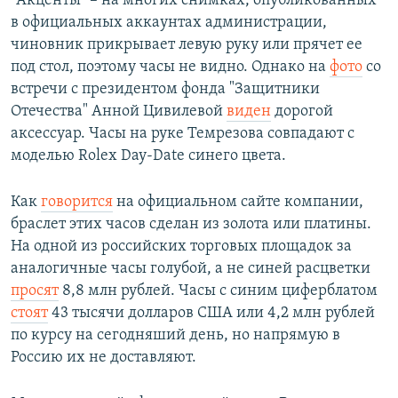
"Акценты" – на многих снимках, опубликованных
в официальных аккаунтах администрации,
чиновник прикрывает левую руку или прячет ее
под стол, поэтому часы не видно. Однако на
фото
со
встречи с президентом фонда "Защитники
Отечества" Анной Цивилевой
виден
дорогой
аксессуар. Часы на руке Темрезова совпадают с
моделью Rolex Day-Date синего цвета.
Как
говорится
на официальном сайте компании,
браслет этих часов сделан из золота или платины.
На одной из российских торговых площадок за
аналогичные часы голубой, а не синей расцветки
просят
8,8 млн рублей. Часы с синим циферблатом
стоят
43 тысячи долларов США или 4,2 млн рублей
по курсу на сегодняший день, но напрямую в
Россию их не доставляют.