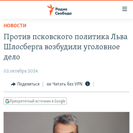
Ссылки
для
упрощенного
НОВОСТИ
ПРОГРАММЫ
доступа
Против псковского политика Льва
ПОДКАСТЫ
Вернуться
Шлосберга возбудили уголовное
к
АВТОРСКИЕ ПРОЕКТЫ
дело
основному
ЦИТАТЫ СВОБОДЫ
содержанию
02 октября 2024
Вернутся
МНЕНИЯ
к
Поделиться
Читать без VPN
КУЛЬТУРА
главной
навигации
IDEL.РЕАЛИИ
Приоритетный источник в Google
Вернутся
КАВКАЗ.РЕАЛИИ
к
СЕВЕР.РЕАЛИИ
поиску
СИБИРЬ.РЕАЛИИ