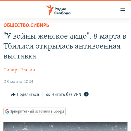
Ссылки
для
упрощенного
ОБЩЕСТВО.СИБИРЬ
ПРОГРАММЫ
доступа
"У войны женское лицо". 8 марта в
ПОДКАСТЫ
Вернуться
Тбилиси открылась антивоенная
к
АВТОРСКИЕ ПРОЕКТЫ
выставка
основному
ЦИТАТЫ СВОБОДЫ
содержанию
Сибирь Реалии
Вернутся
МНЕНИЯ
к
08 марта 2024
КУЛЬТУРА
главной
навигации
IDEL.РЕАЛИИ
Поделиться
Читать без VPN
Вернутся
КАВКАЗ.РЕАЛИИ
к
Приоритетный источник в Google
СЕВЕР.РЕАЛИИ
поиску
СИБИРЬ.РЕАЛИИ