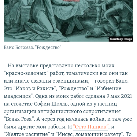
Вано Богомаз. "Рождество"
– На выставке представлено несколько моих
“красно-зеленых” работ, тематически все они так
или иначе связаны с женщинами, – говорит Вано. –
Это “Иаков и Рахиль”, “Рождество” и “Избиение
младенцев”. Одна из моих работ сделана 9 мая 2021
на столетие Софии Шолль, одной из участниц
организации антифашистского сопротивления
“Белая Роза”. А через год началась война, и там уже
были другие мои работы. И
“Отто Панкок”
, и
“Желтое распятие” и “Иисус, ломающий ракету”. То