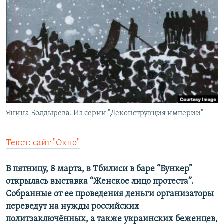
РАСПИСАНИЕ ВЕЩАНИЯ
ПОДПИШИТЕСЬ НА РАССЫЛКУ
СОЦИАЛЬНЫЕ СЕТИ
Янина Болдырева. Из серии "Деконструкция империи"
Все сайты РСЕ/РС
Текст: сайт "Окно"
В пятницу, 8 марта, в Тбилиси в баре “Бункер”
открылась выставка “Женское лицо протеста”.
Собранные от ее проведения деньги организаторы
переведут на нужды российских
политзаключённых, а также украинских беженцев,