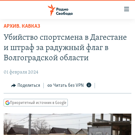
Ссылки
для
упрощенного
АРХИВ. КАВКАЗ
ПРОГРАММЫ
доступа
Убийство спортсмена в Дагестане
ПОДКАСТЫ
Вернуться
и штраф за радужный флаг в
к
АВТОРСКИЕ ПРОЕКТЫ
Волгоградской области
основному
ЦИТАТЫ СВОБОДЫ
содержанию
01 февраля 2024
Вернутся
МНЕНИЯ
к
Поделиться
Читать без VPN
КУЛЬТУРА
главной
навигации
IDEL.РЕАЛИИ
Приоритетный источник в Google
Вернутся
КАВКАЗ.РЕАЛИИ
к
СЕВЕР.РЕАЛИИ
поиску
СИБИРЬ.РЕАЛИИ