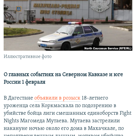
РАСПИСАНИЕ ВЕЩАНИЯ
ПОДПИШИТЕСЬ НА РАССЫЛКУ
СОЦИАЛЬНЫЕ СЕТИ
Иллюстративное фото
Все сайты РСЕ/РС
О главных событиях на Северном Кавказе и юге
России 1 февраля
В Дагестане
объявили в розыск
18-летнего
уроженца села Коркмаскала по подозрению в
убийстве бойца лиги смешанных единоборств Fight
Nights Магомеда Мутаева. Мутаева застрелили
накануне ночью около его дома в Махачкале, по