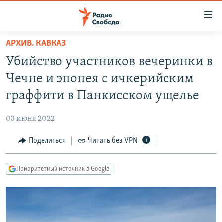
Ссылки
для
упрощенного
АРХИВ. КАВКАЗ
ПРОГРАММЫ
доступа
Убийство участников вечеринки в
ПОДКАСТЫ
Вернуться
Чечне и эпопея с ичкерийским
к
АВТОРСКИЕ ПРОЕКТЫ
граффити в Панкисском ущелье
основному
ЦИТАТЫ СВОБОДЫ
содержанию
03 июня 2022
Вернутся
МНЕНИЯ
к
Поделиться
Читать без VPN
КУЛЬТУРА
главной
навигации
IDEL.РЕАЛИИ
Приоритетный источник в Google
Вернутся
КАВКАЗ.РЕАЛИИ
к
СЕВЕР.РЕАЛИИ
поиску
СИБИРЬ.РЕАЛИИ