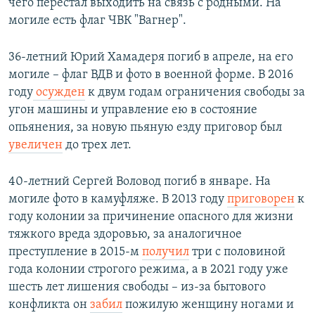
чего перестал выходить на связь с родными. На
могиле есть флаг ЧВК "Вагнер".
36-летний Юрий Хамадеря погиб в апреле, на его
могиле – флаг ВДВ и фото в военной форме. В 2016
году
осужден
к двум годам ограничения свободы за
угон машины и управление ею в состояние
опьянения, за новую пьяную езду приговор был
увеличен
до трех лет.
40-летний Сергей Воловод погиб в январе. На
могиле фото в камуфляже. В 2013 году
приговорен
к
году колонии за причинение опасного для жизни
тяжкого вреда здоровью, за аналогичное
преступление в 2015-м
получил
три с половиной
года колонии строгого режима, а в 2021 году уже
шесть лет лишения свободы – из-за бытового
конфликта он
забил
пожилую женщину ногами и