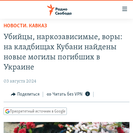
Ссылки
для
упрощенного
НОВОСТИ. КАВКАЗ
ПРОГРАММЫ
доступа
Убийцы, наркозависимые, воры:
ПОДКАСТЫ
Вернуться
на кладбищах Кубани найдены
к
АВТОРСКИЕ ПРОЕКТЫ
новые могилы погибших в
основному
ЦИТАТЫ СВОБОДЫ
содержанию
Украине
Вернутся
МНЕНИЯ
к
03 августа 2024
КУЛЬТУРА
главной
Поделиться
Читать без VPN
навигации
IDEL.РЕАЛИИ
Вернутся
КАВКАЗ.РЕАЛИИ
к
Приоритетный источник в Google
СЕВЕР.РЕАЛИИ
поиску
СИБИРЬ.РЕАЛИИ