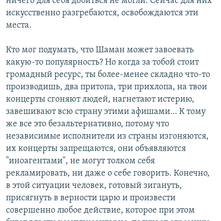
ничего для себя добиться не могли. Сейчас для них
искусственно разгребаются, освобождаются эти
места.
Кто мог подумать, что Шаман может завоевать
какую-то популярность? Но когда за тобой стоит
громадный ресурс, ты более-менее складно что-то
производишь, два притопа, три прихлопа, на твои
концерты сгоняют людей, нагнетают истерию,
завешивают всю страну этими афишами… К тому
же все это безальтернативно, потому что
независимые исполнители из страны изгоняются,
их концерты запрещаются, они объявляются
"иноагентами", не могут толком себя
рекламировать, ни даже о себе говорить. Конечно,
в этой ситуации человек, готовый зигануть,
присягнуть в верности царю и произвести
совершенно любое действие, которое при этом