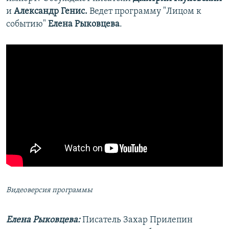
и
Александр Генис.
Ведет программу "Лицом к
событию"
Елена Рыковцева
.
Видеоверсия программы
Елена Рыковцева:
Писатель Захар Прилепин