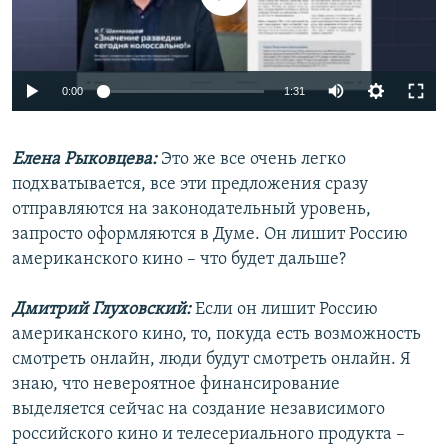
Auto
0:00
1:31
240p
Елена Рыковцева:
Это же все очень легко
360p
подхватывается, все эти предложения сразу
Auto
240p
360p
480p
480p
отправляются на законодательный уровень,
720p
запросто оформляются в Думе. Он лишит Россию
720p
1080p
американского кино – что будет дальше?
1080p
Дмитрий Глуховский:
Если он лишит Россию
американского кино, то, покуда есть возможность
смотреть онлайн, люди будут смотреть онлайн. Я
знаю, что невероятное финансирование
выделяется сейчас на создание независимого
российского кино и телесериального продукта –