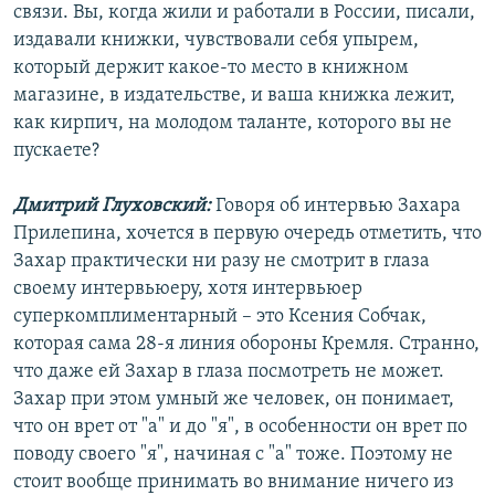
связи. Вы, когда жили и работали в России, писали,
Auto
240p
360p
480p
480p
издавали книжки, чувствовали себя упырем,
720p
который держит какое-то место в книжном
720p
1080p
магазине, в издательстве, и ваша книжка лежит,
1080p
как кирпич, на молодом таланте, которого вы не
пускаете?
Дмитрий Глуховский:
Говоря об интервью Захара
Прилепина, хочется в первую очередь отметить, что
Захар практически ни разу не смотрит в глаза
своему интервьюеру, хотя интервьюер
суперкомплиментарный – это Ксения Собчак,
которая сама 28-я линия обороны Кремля. Странно,
что даже ей Захар в глаза посмотреть не может.
Захар при этом умный же человек, он понимает,
что он врет от "а" и до "я", в особенности он врет по
поводу своего "я", начиная с "а" тоже. Поэтому не
стоит вообще принимать во внимание ничего из