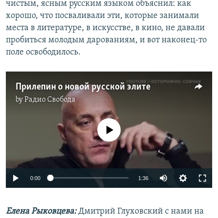
чистым, ясным русским языком объяснил: как
хорошо, что посваливали эти, которые занимали
места в литературе, в искусстве, в кино, не давали
пробиться молодым дарованиям, и вот наконец-то
поле освободилось.
Прилепин о новой русской элите
by
Радио Свобода
No media source currently available
Auto
0:00
1:36
240p
Елена Рыковцева:
Дмитрий Глуховский с нами на
360p