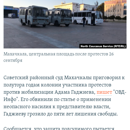
РАСПИСАНИЕ ВЕЩАНИЯ
ПОДПИШИТЕСЬ НА РАССЫЛКУ
СОЦИАЛЬНЫЕ СЕТИ
Махачкала, центральная площадь после протестов 26
сентября
Все сайты РСЕ/РС
Советский районный суд Махачкалы приговорил к
полутора годам колонии участника протестов
против мобилизации Адама Гаджиева,
пишет
"ОВД-
Инфо". Его обвинили по статье о применении
неопасного насилия к представителю власти,
Гаджиеву грозило до пяти лет лишения свободы.
Сообщается, что защита подсудимого пытается