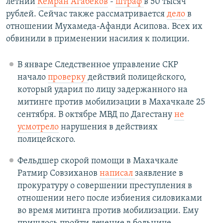
летний
Кемран Агабеков
-
штраф
в 50 тысяч
рублей. Сейчас также рассматривается
дело
в
отношении Мухамеда-Афанди Асипова. Всех их
обвинили в применении насилия к полиции.
В январе Следственное управление СКР
начало
проверку
действий полицейского,
который ударил по лицу задержанного на
митинге против мобилизации в Махачкале 25
сентября. В октябре МВД по Дагестану
не
усмотрело
нарушения в действиях
полицейского.
Фельдшер скорой помощи в Махачкале
Ратмир Совзиханов
написал
заявление в
прокуратуру о совершении преступления в
отношении него после избиения силовиками
во время митинга против мобилизации. Ему