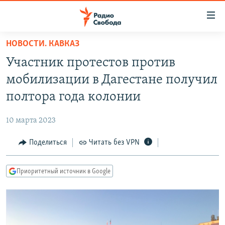
Ссылки
для
упрощенного
НОВОСТИ. КАВКАЗ
ПРОГРАММЫ
доступа
Участник протестов против
ПОДКАСТЫ
Вернуться
мобилизации в Дагестане получил
к
АВТОРСКИЕ ПРОЕКТЫ
полтора года колонии
основному
ЦИТАТЫ СВОБОДЫ
содержанию
10 марта 2023
Вернутся
МНЕНИЯ
к
Поделиться
Читать без VPN
КУЛЬТУРА
главной
навигации
IDEL.РЕАЛИИ
Приоритетный источник в Google
Вернутся
КАВКАЗ.РЕАЛИИ
к
СЕВЕР.РЕАЛИИ
поиску
СИБИРЬ.РЕАЛИИ