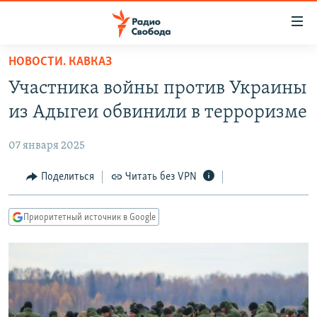
Ссылки
для
упрощенного
НОВОСТИ. КАВКАЗ
ПРОГРАММЫ
доступа
Участника войны против Украины
ПОДКАСТЫ
Вернуться
из Адыгеи обвинили в терроризме
к
АВТОРСКИЕ ПРОЕКТЫ
основному
07 января 2025
ЦИТАТЫ СВОБОДЫ
содержанию
Вернутся
МНЕНИЯ
Поделиться
Читать без VPN
к
КУЛЬТУРА
главной
Приоритетный источник в Google
навигации
IDEL.РЕАЛИИ
Вернутся
КАВКАЗ.РЕАЛИИ
к
СЕВЕР.РЕАЛИИ
поиску
СИБИРЬ.РЕАЛИИ