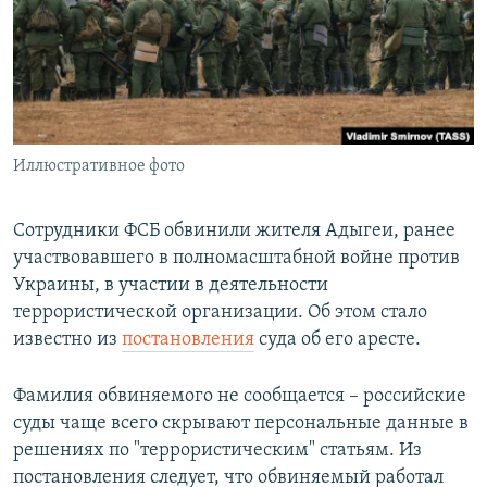
РАСПИСАНИЕ ВЕЩАНИЯ
ПОДПИШИТЕСЬ НА РАССЫЛКУ
СОЦИАЛЬНЫЕ СЕТИ
Иллюстративное фото
Сотрудники ФСБ обвинили жителя Адыгеи, ранее
участвовавшего в полномасштабной войне против
Все сайты РСЕ/РС
Украины, в участии в деятельности
террористической организации. Об этом стало
известно из
постановления
суда об его аресте.
Фамилия обвиняемого не сообщается – российские
суды чаще всего скрывают персональные данные в
решениях по "террористическим" статьям. Из
постановления следует, что обвиняемый работал