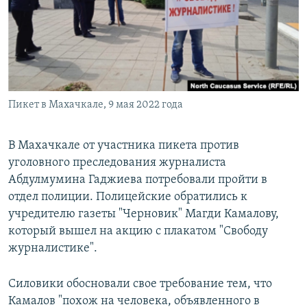
РАСПИСАНИЕ ВЕЩАНИЯ
ПОДПИШИТЕСЬ НА РАССЫЛКУ
СОЦИАЛЬНЫЕ СЕТИ
Пикет в Махачкале, 9 мая 2022 года
В Махачкале от участника пикета против
уголовного преследования журналиста
Все сайты РСЕ/РС
Абдулмумина Гаджиева потребовали пройти в
отдел полиции. Полицейские обратились к
учредителю газеты "Черновик" Магди Камалову,
который вышел на акцию с плакатом "Свободу
журналистике".
Силовики обосновали свое требование тем, что
Камалов "похож на человека, объявленного в