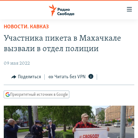
Ссылки
для
упрощенного
НОВОСТИ. КАВКАЗ
ПРОГРАММЫ
доступа
Участника пикета в Махачкале
ПОДКАСТЫ
Вернуться
вызвали в отдел полиции
к
АВТОРСКИЕ ПРОЕКТЫ
основному
09 мая 2022
ЦИТАТЫ СВОБОДЫ
содержанию
Вернутся
МНЕНИЯ
Поделиться
Читать без VPN
к
КУЛЬТУРА
главной
Приоритетный источник в Google
навигации
IDEL.РЕАЛИИ
Вернутся
КАВКАЗ.РЕАЛИИ
к
СЕВЕР.РЕАЛИИ
поиску
СИБИРЬ.РЕАЛИИ