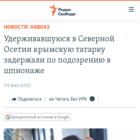
Ссылки
для
упрощенного
НОВОСТИ. КАВКАЗ
ПРОГРАММЫ
доступа
Удерживавшуюся в Северной
ПОДКАСТЫ
Вернуться
Осетии крымскую татарку
к
АВТОРСКИЕ ПРОЕКТЫ
задержали по подозрению в
основному
ЦИТАТЫ СВОБОДЫ
содержанию
шпионаже
Вернутся
МНЕНИЯ
к
04 мая 2023
КУЛЬТУРА
главной
Поделиться
Читать без VPN
навигации
IDEL.РЕАЛИИ
Вернутся
КАВКАЗ.РЕАЛИИ
к
Приоритетный источник в Google
СЕВЕР.РЕАЛИИ
поиску
СИБИРЬ.РЕАЛИИ