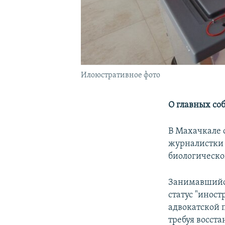
Илоюстративное фото
О главных со
В Махачкале 
журналистки и
биологическо
Занимавшийс
статус "иност
адвокатской 
требуя восста