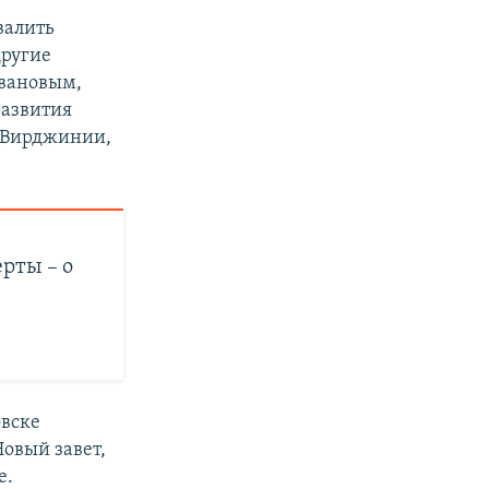
валить
другие
вановым,
развития
 Вирджинии,
рты – о
овске
Новый завет,
е.