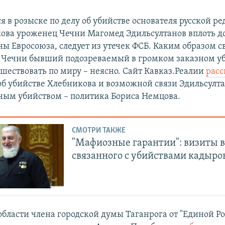
 в розыске по делу об убийстве основателя русской ре
ова уроженец Чечни Магомед Эдильсултанов вплоть до
ны Евросоюза, следует из утечек ФСБ. Каким образом с
 Чечни бывший подозреваемый в громком заказном у
ешествовать по миру – неясно. Сайт Кавказ.Реалии
расс
об убийстве Хлебникова и возможной связи Эдильсулта
ным убийством – политика Бориса Немцова.
СМОТРИ ТАКЖЕ
"Мафиозные гарантии": визиты в
связанного с убийствами кадыро
области члена городской думы Таганрога от "Единой Ро