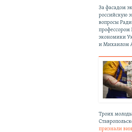
За фасадом э
российскую э
вопросы Ради
профессором 
экономики Ук
и Михаилом А
Троих молоды
Ставропольск
признали ви