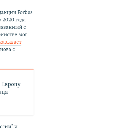
дакции Forbes
 2020 года
вязанный с
бийстве мог
казывает
нова с
 Европу
вца
ссии" и