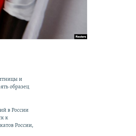
итницы и
зять образец
й в России
к к
катов России,