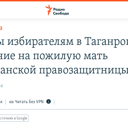
З
ы избирателям в Таганро
ние на пожилую мать
танской правозащитниц
24
ся
Читать без VPN
сточник в Google