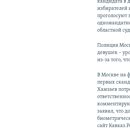
кандидата в 
избирателей 
проголосуют з
одномандатно
областной су
Полиция Мо
девушек – ур
из-за того, ч
В Москве на 
первых сканди
Хамзаев потр
ответственно
комментируют
заявил, что д
биометрическ
сайт Кавказ.Р