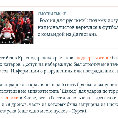
СМОТРИ ТАКЖЕ
"Россия для русских": почему лоз
националистов вернулся в футбо
с командой из Дагестана
ссийск в Краснодарском крае вновь
подвергся атаке
бо
 катеров. Доступ на набережную был ограничен в те
асов. Информации о разрушениях или пострадавших н
раснодарского края в ночь на 5 сентября были выпуще
летательные аппараты типа "Шахед" для ударов по тер
к
заявили
в Киеве, всего Россия использовала для атаки
и 78 дронов, часть из которых была запущена из Ейск
тарска (еще одно место пусков – Курск).