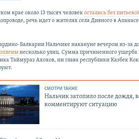
ском крае около 13 тысяч человек
остались без питьево
допроводе, речь идет о жителях села Дивного в Апанас
бардино-Балкарии Нальчике накануне вечером из-за д
топлены
несколько улиц. Сумма причиненного ущерба 
ика Таймураз Ахохов, ни глава республики Казбек Ко
руют.
СМОТРИ ТАКЖЕ
Нальчик затопило после дождя, в
комментируют ситуацию