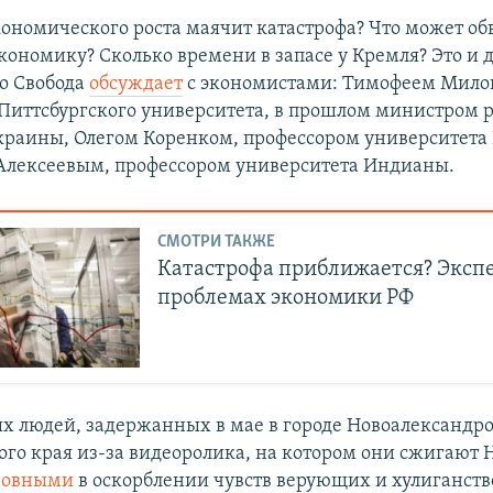
кономического роста маячит катастрофа? Что может об
кономику? Сколько времени в запасе у Кремля? Это и 
о Свобода
обсуждает
с экономистами: Тимофеем Мило
Питтсбургского университета, в прошлом министром 
раины, Олегом Коренком, профессором университета
лексеевым, профессором университета Индианы.
СМОТРИ ТАКЖЕ
Катастрофа приближается? Экспе
проблемах экономики РФ
х людей, задержанных в мае в городе Новоалександр
ого края из-за видеоролика, на котором они сжигают 
новными
в оскорблении чувств верующих и хулиганств