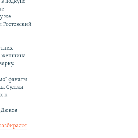
и
в подкупе
не
му же
и Ростовский
етних
ла женщина
верку.
мо" фанаты
мы Султан
х к
р Дюков
разбирался