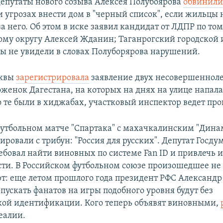
депутаты нового созыва Алексея Полубоярова
обвинил
и угрозах внести дом в "черный список", если жильцы 
а него. Об этом в иске заявил кандидат от ЛДПР по то
му округу Алексей Жданин; Таганрогский городской 
ды не увидели в словах Полуборярова нарушений.
сквы
зарегистрировала
заявление двух несовершеннол
оженок Дагестана, на которых на днях на улице напа
то те были в хиджабах, участковый инспектор ведет про
футбольном матче "Спартака" с махачкалинским "Дина
ровали с трибун: "Россия для русских". Депутат Госду
ебовал найти виновных по системе Fan ID и привлечь и
сти. В Российском футбольном союзе произошедшее не
: еще летом прошлого года президент РФС Александ
опускать фанатов на игры подобного уровня будут без
ой идентификации. Кого теперь объявят виновными,
еалии.