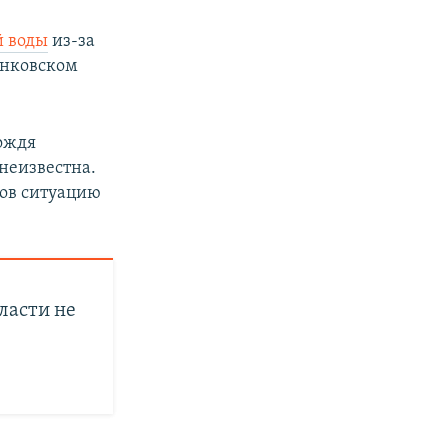
й воды
из-за
енковском
ождя
неизвестна.
ков ситуацию
ласти не