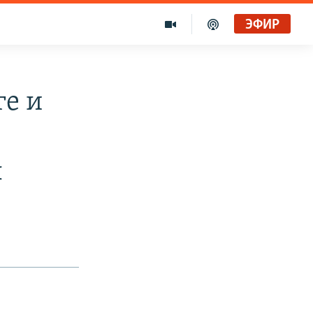
ЭФИР
ге и
ы