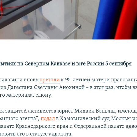
бытиях на Северном Кавказе и юге России 5 сентября
силовики вновь
пришли
к 95-летней матери правозащ
з Дагестана Светланы Анохиной – в этот раз, чтобы в
го материала, слюну.
я защитой активистов юрист Михаил Беньяш, имеющи
ранного агента",
подал
в Хамовнический суд Москвы ис
палате Краснодарского края и Федеральной палате адво
новить его в статусе адвоката.