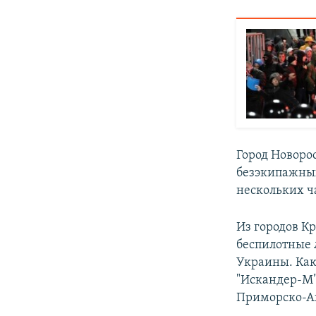
Город Новоро
безэкипажных
нескольких ч
Из городов К
беспилотные 
Украины. Ка
"Искандер-М" 
Приморско-Ах