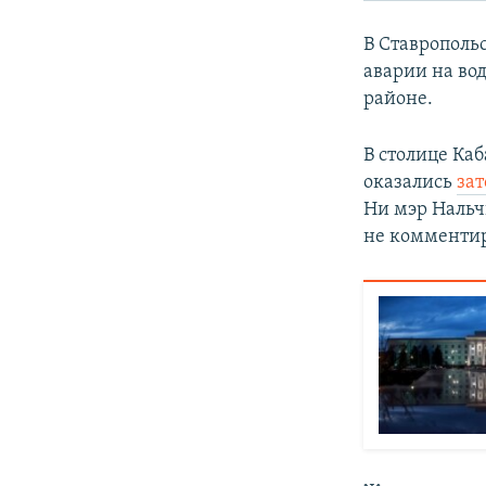
В Ставрополь
аварии на во
районе.
В столице Ка
оказались
за
Ни мэр Нальч
не комменти