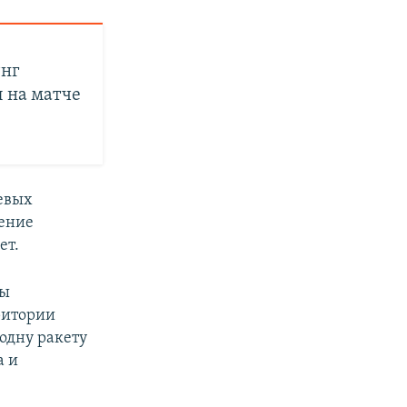
унг
л на матче
евых
чение
ет.
ны
ритории
 одну ракету
а и