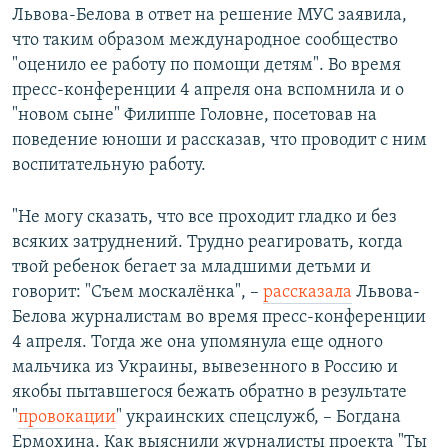
Львова-Белова в ответ на решение МУС заявила,
что таким образом международное сообщество
"оценило ее работу по помощи детям". Во время
пресс-конференции 4 апреля она вспомнила и о
"новом сыне" Филиппе Головне, посетовав на
поведение юноши и рассказав, что проводит с ним
воспитательную работу.
"Не могу сказать, что все проходит гладко и без
всяких затруднений. Трудно реагировать, когда
твой ребенок бегает за младшими детьми и
говорит: "Съем москалёнка", –
рассказала
Львова-
Белова журналистам во время пресс-конференции
4 апреля. Тогда же она упомянула еще одного
мальчика из Украины, вывезенного в Россию и
якобы пытавшегося бежать обратно в результате
"
провокации
" украинских спецслужб, – Богдана
Ермохина. Как выяснили журналисты проекта "Ты