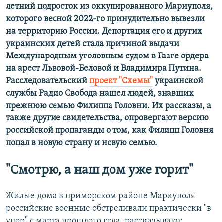
летний подросток из оккупированного Мариуполя,
которого весной 2022-го принудительно вывезли
на территорию России. Депортация его и других
украинских детей стала причиной выдачи
Международным уголовным судом в Гааге ордера
на арест Львовой-Беловой и Владимира Путина.
Расследовательский
проект "Схемы"
украинской
службы Радио Свобода нашел людей, знавших
прежнюю семью Филиппа Головни. Их рассказы, а
также другие свидетельства, опровергают версию
российской пропаганды о том, как Филипп Головня
попал в новую страну и новую семью.
"Смотрю, а наш дом уже горит"
Жилые дома в приморском районе Мариуполя
российские военные обстреливали практически "в
упор" с марта прошлого года, рассказывают